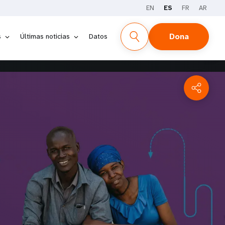
EN
ES
FR
AR
Dona
s
Últimas noticias
Datos