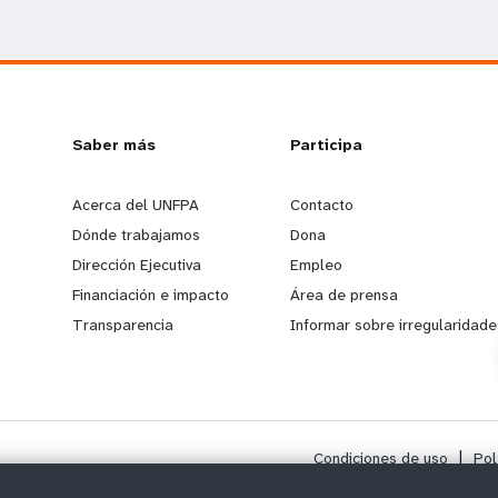
L
Saber más
G
Participa
e
o
Acerca del UNFPA
Contacto
Dónde trabajamos
Dona
a
b
Dirección Ejecutiva
Empleo
Financiación e impacto
Área de prensa
r
e
Transparencia
Informar sobre irregularidade
n
y
m
o
Condiciones de uso
|
Pol
o
n