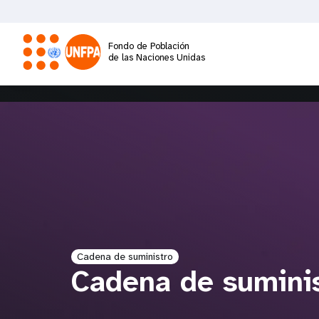
Pasar
al
contenido
Fondo de Población
principal
de las Naciones Unidas
M
a
i
n
n
Cadena de suministro
a
Cadena de sumini
v