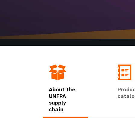
i
g
a
t
i
o
About the
Produc
UNFPA
catal
n
supply
chain