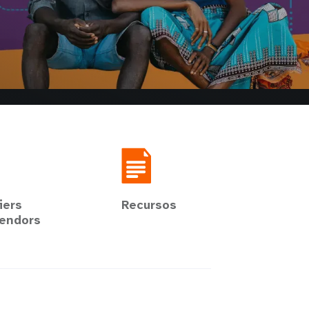
iers
Recursos
endors