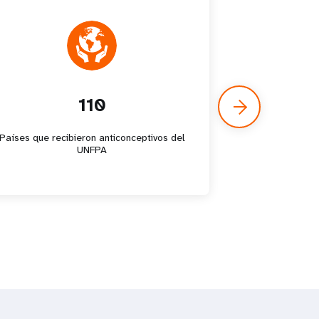
110
Países que recibieron anticonceptivos del
Gobiernos/inst
UNFPA
a las que