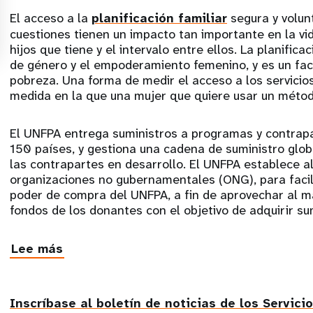
El acceso a la
planificación familiar
segura y volun
cuestiones tienen un impacto tan importante en la vi
hijos que tiene y el intervalo entre ellos. La planifica
de género y el empoderamiento femenino, y es un fact
pobreza. Una forma de medir el acceso a los servicios
medida en la que una mujer que quiere usar un métod
El UNFPA entrega suministros a programas y contrap
150 países, y gestiona una cadena de suministro glo
las contrapartes en desarrollo. El UNFPA establece a
organizaciones no gubernamentales (ONG), para facili
poder de compra del UNFPA, a fin de aprovechar al m
fondos de los donantes con el objetivo de adquirir su
Lee más
Social
follow
Inscríbase al boletín de noticias de los Servic