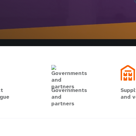
t
Governments
Suppl
ogue
and
and v
partners