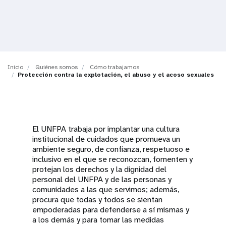
t
i
o
Inicio
Quiénes somos
Cómo trabajamos
n
Protección contra la explotación, el abuso y el acoso sexuales
El UNFPA trabaja por implantar una cultura
institucional de cuidados que promueva un
ambiente seguro, de confianza, respetuoso e
inclusivo en el que se reconozcan, fomenten y
protejan los derechos y la dignidad del
personal del UNFPA y de las personas y
comunidades a las que servimos; además,
procura que todas y todos se sientan
empoderadas para defenderse a sí mismas y
a los demás y para tomar las medidas