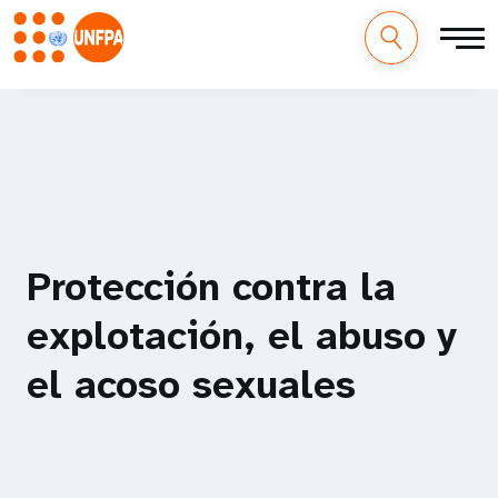
M
Pasar
al
a
contenido
principal
i
n
n
Protección contra la
a
explotación, el abuso y
v
el acoso sexuales
i
g
a