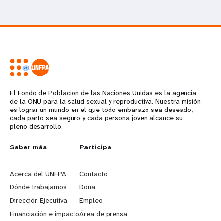
El Fondo de Población de las Naciones Unidas es la agencia
de la ONU para la salud sexual y reproductiva. Nuestra misión
es lograr un mundo en el que todo embarazo sea deseado,
cada parto sea seguro y cada persona joven alcance su
pleno desarrollo.
L
Saber más
G
Participa
e
o
Acerca del UNFPA
Contacto
a
b
Dónde trabajamos
Dona
Dirección Ejecutiva
Empleo
r
e
Financiación e impacto
Área de prensa