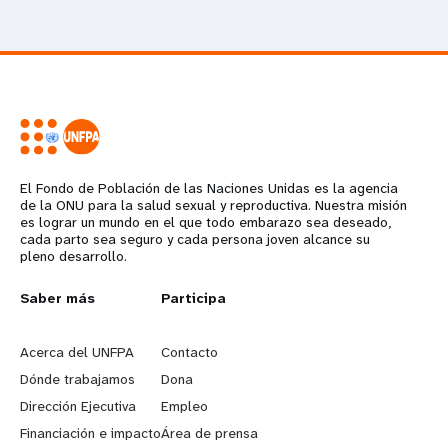
El Fondo de Población de las Naciones Unidas es la agencia
de la ONU para la salud sexual y reproductiva. Nuestra misión
es lograr un mundo en el que todo embarazo sea deseado,
cada parto sea seguro y cada persona joven alcance su
pleno desarrollo.
L
Saber más
G
Participa
e
o
Acerca del UNFPA
Contacto
a
b
Dónde trabajamos
Dona
Dirección Ejecutiva
Empleo
r
e
Financiación e impacto
Área de prensa