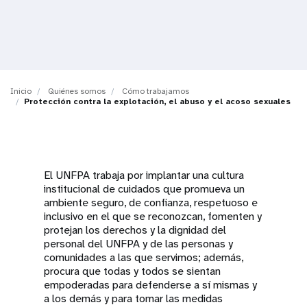
t
i
o
Inicio
Quiénes somos
Cómo trabajamos
n
Protección contra la explotación, el abuso y el acoso sexuales
El UNFPA trabaja por implantar una cultura
institucional de cuidados que promueva un
ambiente seguro, de confianza, respetuoso e
inclusivo en el que se reconozcan, fomenten y
protejan los derechos y la dignidad del
personal del UNFPA y de las personas y
comunidades a las que servimos; además,
procura que todas y todos se sientan
empoderadas para defenderse a sí mismas y
a los demás y para tomar las medidas