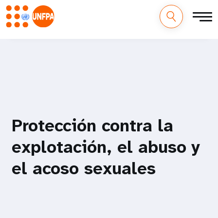
M
Pasar
al
a
contenido
principal
i
n
n
Protección contra la
a
explotación, el abuso y
v
el acoso sexuales
i
g
a