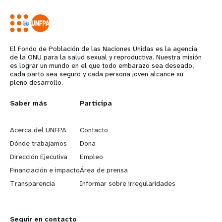
El Fondo de Población de las Naciones Unidas es la agencia
de la ONU para la salud sexual y reproductiva. Nuestra misión
es lograr un mundo en el que todo embarazo sea deseado,
cada parto sea seguro y cada persona joven alcance su
pleno desarrollo.
L
Saber más
G
Participa
e
o
Acerca del UNFPA
Contacto
a
b
Dónde trabajamos
Dona
Dirección Ejecutiva
Empleo
r
e
Financiación e impacto
Área de prensa
n
y
Transparencia
Informar sobre irregularidades
m
o
Seguir en contacto