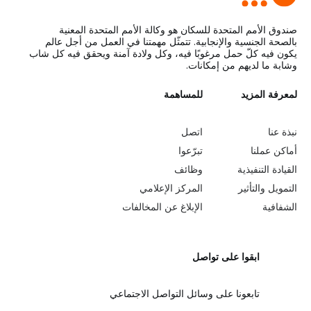
صندوق الأمم المتحدة للسكان هو وكالة الأمم المتحدة المعنية
بالصحة الجنسية والإنجابية. تتمثّل مهمتنا في العمل من أجل عالم
يكون فيه كلّ حمل مرغوبًا فيه، وكل ولادة آمنة ويحقق فيه كل شاب
وشابة ما لديهم من إمكانات.
L
لمعرفة المزيد
G
للمساهمة
o
e
نبذة عنا
اتصل
b
a
أماكن عملنا
تبرّعوا
القيادة التنفيذية
وظائف
e
r
التمويل والتأثير
المركز الإعلامي
y
n
الشفافية
الإبلاغ عن المخالفات
o
m
ابقوا على تواصل
n
o
d
r
تابعونا على وسائل التواصل الاجتماعي