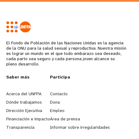
El Fondo de Población de las Naciones Unidas es la agencia
de la ONU para la salud sexual y reproductiva. Nuestra misión
es lograr un mundo en el que todo embarazo sea deseado,
cada parto sea seguro y cada persona joven alcance su
pleno desarrollo.
L
Saber más
G
Participa
e
o
Acerca del UNFPA
Contacto
a
b
Dónde trabajamos
Dona
Dirección Ejecutiva
Empleo
r
e
Financiación e impacto
Área de prensa
n
y
Transparencia
Informar sobre irregularidades