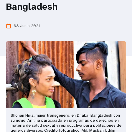
Bangladesh
t
i
08 Junio 2021
calendar_today
o
n
Shohan Hijra, mujer transgénero, en Dhaka, Bangladesh con
su novio, Arif, ha participado en programas de derechos en
materia de salud sexual y reproductiva para poblaciones de
géneros diversos. Crédito fotográfico: Md. Masbah Uddin