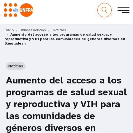
M
Pasar
al
Inicio
Últimas noticias
Noticias
a
Aumento del acceso a los programas de salud sexual y
contenido
reproductiva y VIH para las comunidades de géneros diversos en
principal
Bangladesh
i
n
Noticias
n
Aumento del acceso a los
a
programas de salud sexual
v
y reproductiva y VIH para
i
las comunidades de
g
géneros diversos en
a