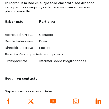
es lograr un mundo en el que todo embarazo sea deseado,
cada parto sea seguro y cada persona joven alcance su
pleno desarrollo.
L
Saber más
G
Participa
e
o
Acerca del UNFPA
Contacto
a
b
Dónde trabajamos
Dona
Dirección Ejecutiva
Empleo
r
e
Financiación e impacto
Área de prensa
n
y
Transparencia
Informar sobre irregularidades
m
o
Seguir en contacto
o
n
r
d
Síguenos en las redes sociales
e
f