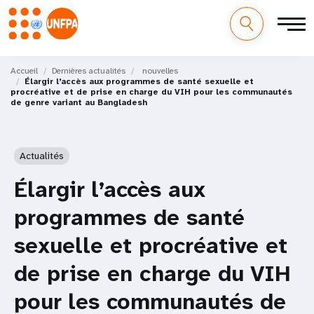
M
Aller
au
Accueil
Dernières actualités
nouvelles
a
Élargir l’accès aux programmes de santé sexuelle et
contenu
procréative et de prise en charge du VIH pour les communautés
principal
de genre variant au Bangladesh
i
n
Actualités
n
Élargir l’accès aux
a
programmes de santé
v
sexuelle et procréative et
i
de prise en charge du VIH
g
pour les communautés de
a