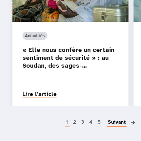
Actualités
« Elle nous confère un certain
sentiment de sécurité » : au
Soudan, des sages-…
Lire l'article
P
1
2
3
4
5
Suivant