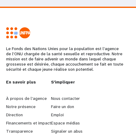
Le Fonds des Nations Unies pour la population est l'agence
de l'ONU chargée de la santé sexuelle et reproductive. Notre
mission est de faire advenir un monde dans lequel chaque
grossesse est désirée, chaque accouchement se fait en toute
sécurité et chaque jeune réalise son potentiel.
L
En savoir plus
G
S'impliquer
e
o
À propos de l'agence
Nous contacter
a
b
Notre présence
Faire un don
Direction
Emploi
r
e
Financements et impact
Espace médias
n
y
Transparence
Signaler un abus