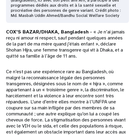
(Bangladesh), ici avec son petit ami Arif, a participé à des
programmes dédiés aux droits et à la santé sexuelle et
procréative des personnes de genre variant. Crédit photo :
Md. Masbah Uddin Ahmed/Bandhu Social Welfare Society
COX’S BAZAR/DHAKA, Bangladesh
– « Je n’ai jamais
reçu ni amour ni respect, sauf pendant quelques années
de la part de ma mère quand j’étais enfant », déclare
Shohan Hijra, une femme transgenre qui vit à Dhaka, et a
quitté sa famille à l’âge de 11 ans.
Ce n’est pas une expérience rare au Bangladesh, où
malgré la reconnaissance légale des personnes
transgenres, désignées sous le nom de « hijra », comme
appartenant à un « troisième genre », la discrimination, le
harcèlement et la violence à leur encontre sont très
répandues. L’une d’entre elles montre à l’UNFPA une
coupure sur sa main infligée par des membres de sa
communauté ; une autre explique qu’on lui a coupé les
cheveux de force. La stigmatisation des personnes vivant
avec le VIH ou le sida, et celle des populations à risque,
est également un obstacle important dans leur accès aux