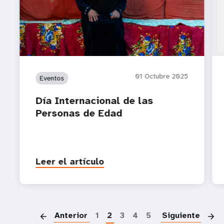
01 Octubre 2025
Eventos
Día Internacional de las
Personas de Edad
Leer el artículo
P
Anterior
1
2
3
4
5
Siguiente