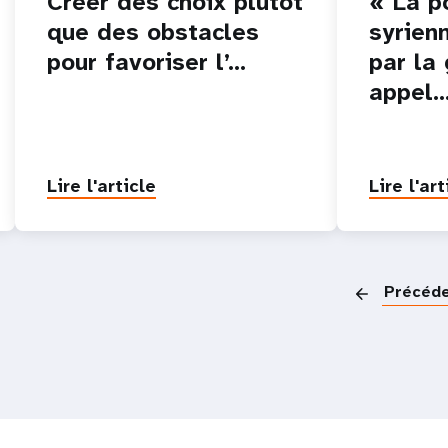
Créer des choix plutôt
« La p
que des obstacles
syrien
pour favoriser l’…
par la 
appel
Lire l'article
Lire l'art
Précéd