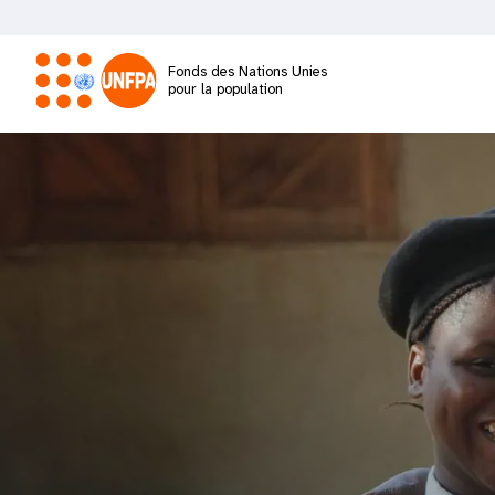
Aller
au
contenu
Fonds des Nations Unies
principal
pour la population
M
a
i
n
n
a
v