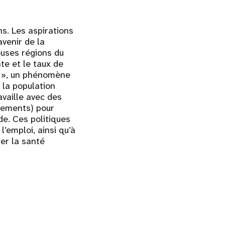
ns. Les aspirations
venir de la
euses régions du
te et le taux de
e », un phénomène
 la population
vaille avec des
nements) pour
de. Ces politiques
’emploi, ainsi qu’à
ier la santé