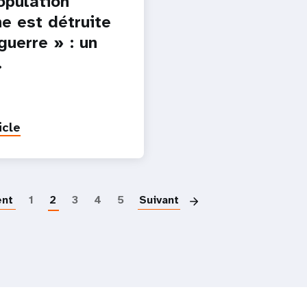
opulation
ne est détruite
guerre » : un
…
icle
Paginatio
ent
1
2
3
4
5
Suivant