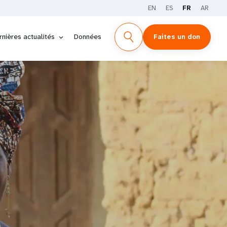
EN
ES
FR
AR
rnières actualités
Données
Faites un don