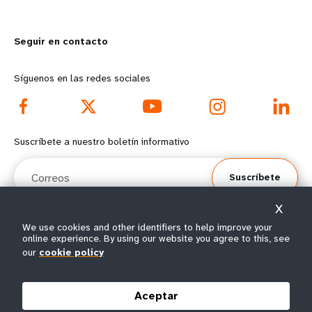
m
o
Seguir en contacto
o
n
r
d
Síguenos en las redes sociales
e
f
f
o
Suscríbete a nuestro boletín informativo
o
o
Correos
Suscríbete
o
t
X
t
e
We use cookies and other identifiers to help improve your
online experience. By using our website you agree to this, see
e
r
© Todos los derechos reservados 2026.
our
cookie policy
Condiciones de
Política de privacidad del
Mapa del
r
m
|
|
uso
UNFPA
sitio
Aceptar
m
e