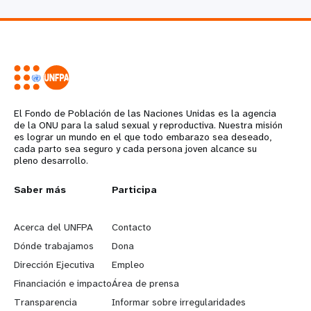
El Fondo de Población de las Naciones Unidas es la agencia
de la ONU para la salud sexual y reproductiva. Nuestra misión
es lograr un mundo en el que todo embarazo sea deseado,
cada parto sea seguro y cada persona joven alcance su
pleno desarrollo.
L
Saber más
G
Participa
e
o
Acerca del UNFPA
Contacto
a
b
Dónde trabajamos
Dona
Dirección Ejecutiva
Empleo
r
e
Financiación e impacto
Área de prensa
n
y
Transparencia
Informar sobre irregularidades