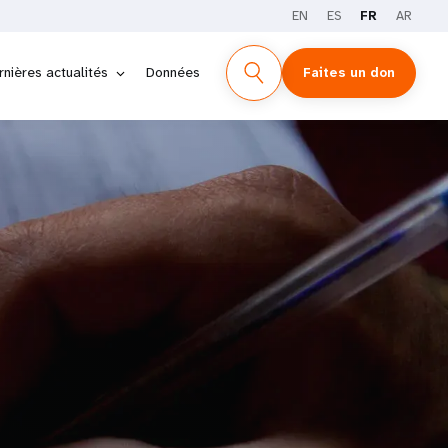
EN
ES
FR
AR
rnières actualités
Données
Faites un don