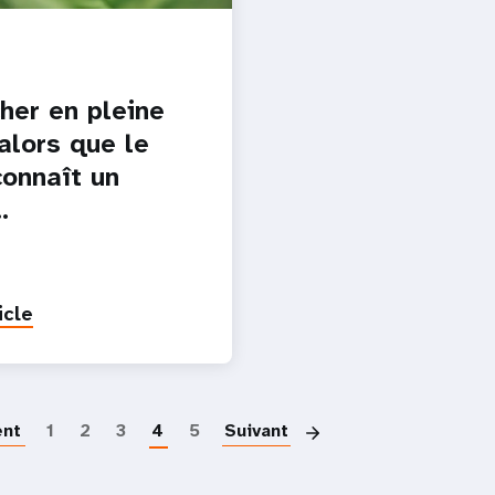
her en pleine
 alors que le
connaît un
…
icle
Paginatio
ent
1
2
3
4
5
Suivant