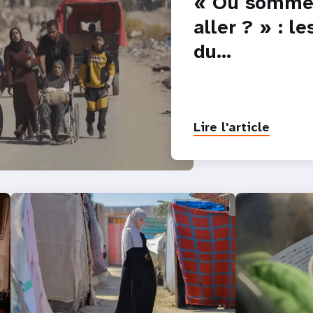
« Où somme
aller ? » : l
du…
Lire l'article