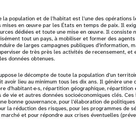
la population et de l’habitat est l’une des opérations l
 mises en œuvre par les États en temps de paix. Il exig
ources dédiées et toute une mise en œuvre. Il consiste
isément tout un pays, à mobiliser et former des agents
duire de larges campagnes publiques d’information, mai
uperviser de très près les activités de recensement, et e
r les données obtenues.
pose le décompte de toute la population d’un territoir
oit avoir lieu au minimum tous les dix ans. Il génère un
e d’habitant·e·s, répartition géographique, répartition
s de vie et autres données socioéconomiques clés. Ces 
une bonne gouvernance, pour l’élaboration de politiques
r la réduction des risques, pour les programmes de séc
 marché et pour répondre aux crises éventuelles (préve