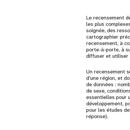
Le recensement de 
les plus complexes
soignée, des ress
cartographier préc
recensement, à con
porte-à-porte, à s
diffuser et utilise
Un recensement sup
d’une région, et d
de données : nombr
de sexe, condition
essentielles pour 
développement, pou
pour les études de
réponse).