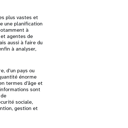
es plus vastes et
e une planification
 notamment à
 et agentes de
s aussi à faire du
nfin à analyser,
e, d’un pays ou
e quantité énorme
 en termes d’âge et
informations sont
 de
urité sociale,
ntion, gestion et