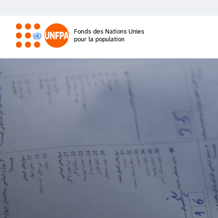
Aller
au
contenu
Fonds des Nations Unies
principal
pour la population
M
a
i
n
n
a
v