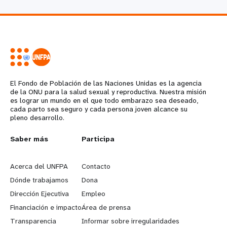
El Fondo de Población de las Naciones Unidas es la agencia
de la ONU para la salud sexual y reproductiva. Nuestra misión
es lograr un mundo en el que todo embarazo sea deseado,
cada parto sea seguro y cada persona joven alcance su
pleno desarrollo.
L
Saber más
G
Participa
e
o
Acerca del UNFPA
Contacto
a
b
Dónde trabajamos
Dona
Dirección Ejecutiva
Empleo
r
e
Financiación e impacto
Área de prensa
n
y
Transparencia
Informar sobre irregularidades