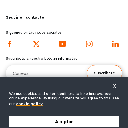
m
o
Seguir en contacto
o
n
r
d
Síguenos en las redes sociales
e
f
f
o
Suscríbete a nuestro boletín informativo
o
o
Correos
Suscríbete
o
t
X
t
e
We use cookies and other identifiers to help improve your
online experience. By using our website you agree to this, see
e
r
© Todos los derechos reservados 2026.
our
cookie policy
Condiciones de
Política de privacidad del
Mapa del
r
m
|
|
uso
UNFPA
sitio
Aceptar
m
e