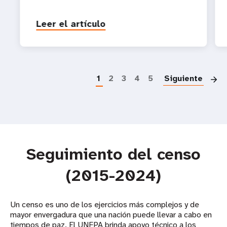
Leer el artículo
P
1
2
3
4
5
Siguiente
Seguimiento del censo
(2015-2024)
Un censo es uno de los ejercicios más complejos y de
mayor envergadura que una nación puede llevar a cabo en
tiempos de paz. El UNFPA brinda apoyo técnico a los