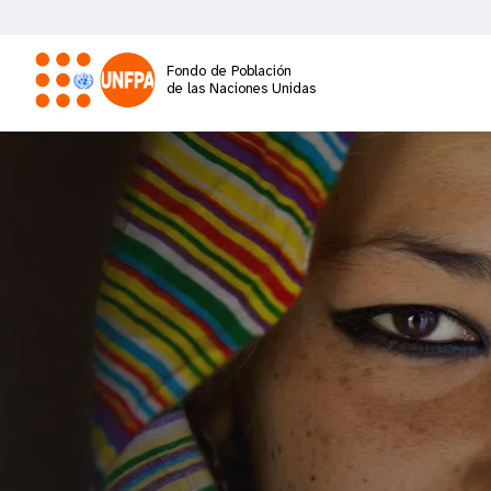
Pasar
al
contenido
Fondo de Población
principal
de las Naciones Unidas
M
a
i
n
n
a
v