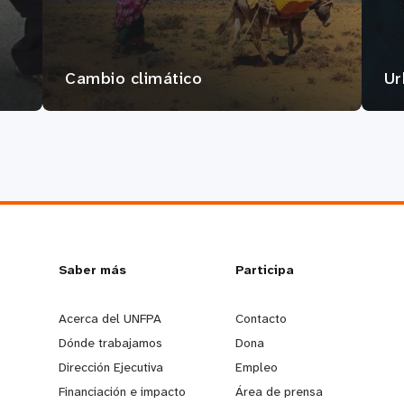
Cambio climático
Ur
L
Saber más
G
Participa
e
o
Acerca del UNFPA
Contacto
Dónde trabajamos
Dona
a
b
Dirección Ejecutiva
Empleo
Financiación e impacto
Área de prensa