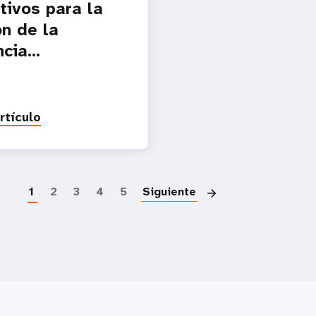
tivos para la
ón de la
cia...
rtículo
Paginació
1
2
3
4
5
Siguiente