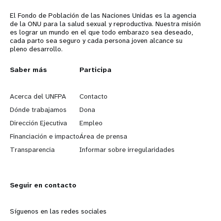
El Fondo de Población de las Naciones Unidas es la agencia
de la ONU para la salud sexual y reproductiva. Nuestra misión
es lograr un mundo en el que todo embarazo sea deseado,
cada parto sea seguro y cada persona joven alcance su
pleno desarrollo.
L
Saber más
G
Participa
e
o
Acerca del UNFPA
Contacto
a
b
Dónde trabajamos
Dona
Dirección Ejecutiva
Empleo
r
e
Financiación e impacto
Área de prensa
n
y
Transparencia
Informar sobre irregularidades
m
o
Seguir en contacto
o
n
r
d
Síguenos en las redes sociales