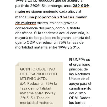
1990 a 2013, reducción que se aceleró a
partir de 2000. Sin embargo, unas
289 000
mujeres
siguen muriendo cada año, y al
menos
una proporción 20 veces mayor
de mujeres
sufren lesiones graves a
consecuencia del parto, como la fístula
obstétrica. Si la tendencia actual continúa, la
mayoría de los países no lograrán la meta del
quinto ODM de reducir un 75% la tasa de
mortalidad materna entre 1990 y 2015.
El UNFPA es
el organismo
QUINTO OBJETIVO
principal de
DE DESARROLLO DEL
las Naciones
MILENIO
META
Unidas en el
5.A
: Reducir un 75% la
apoyo para el
tasa de mortalidad
cumplimiento
materna entre 1990 y
del quinto
2015. 5.1 Tasa de
ODM. Dados
mortalidad materna.
los lentos