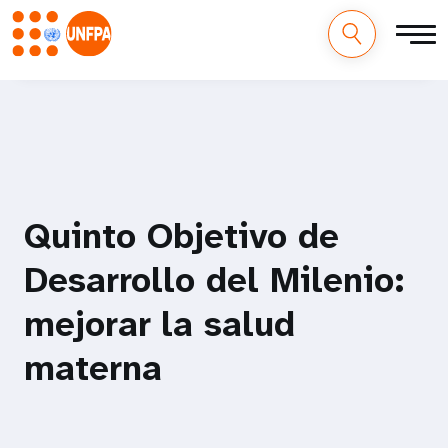
M
Pasar
al
a
contenido
principal
i
n
Quinto Objetivo de
n
Desarrollo del Milenio:
a
mejorar la salud
v
materna
i
g
a