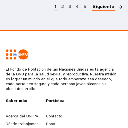
1
2
3
4
5
Siguiente
El Fondo de Población de las Naciones Unidas es la agencia
de la ONU para la salud sexual y reproductiva. Nuestra misión
es lograr un mundo en el que todo embarazo sea deseado,
cada parto sea seguro y cada persona joven alcance su
pleno desarrollo.
L
Saber más
G
Participa
e
o
Acerca del UNFPA
Contacto
a
b
Dónde trabajamos
Dona