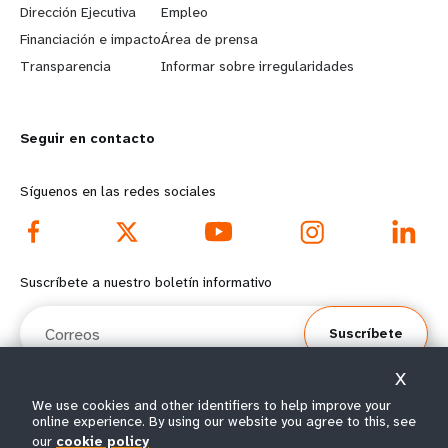
Dirección Ejecutiva
Empleo
r
e
Financiación e impacto
Área de prensa
n
y
Transparencia
Informar sobre irregularidades
m
o
Seguir en contacto
o
n
r
d
Síguenos en las redes sociales
e
f
f
o
Suscríbete a nuestro boletín informativo
o
o
Correos
Suscríbete
o
t
X
t
e
We use cookies and other identifiers to help improve your
online experience. By using our website you agree to this, see
e
r
© Todos los derechos reservados 2026.
our
cookie policy