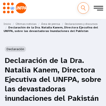
M
Pasar
al
Inicio
Últimas noticias
Área de prensa
Declaraciones y discursos
a
Declaración de la Dra. Natalia Kanem, Directora Ejecutiva del
contenido
UNFPA, sobre las devastadoras inundaciones del Pakistán
principal
i
n
Declaración
n
Declaración de la Dra.
a
Natalia Kanem, Directora
v
Ejecutiva del UNFPA, sobre
i
las devastadoras
g
inundaciones del Pakistán
a