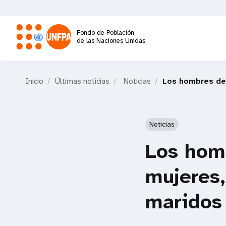
Pasar
al
contenido
Fondo de Población
principal
de las Naciones Unidas
M
Inicio
Últimas noticias
Noticias
Los hombres de 
a
i
Noticias
n
Los homb
n
mujeres,
a
maridos
v