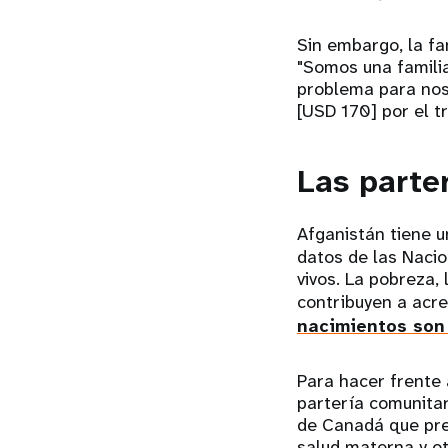
Sin embargo, la fa
"Somos una familia
problema para nos
[USD 170] por el tr
Las parte
Afganistán tiene 
datos de las Naci
vivos. La pobreza, 
contribuyen a acr
nacimientos son 
Para hacer frente
partería comunitar
de Canadá que prep
salud materna y ot