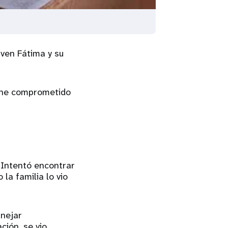
iven Fátima y su
e he comprometido
. Intentó encontrar
la familia lo vio
anejar
ción, se vio