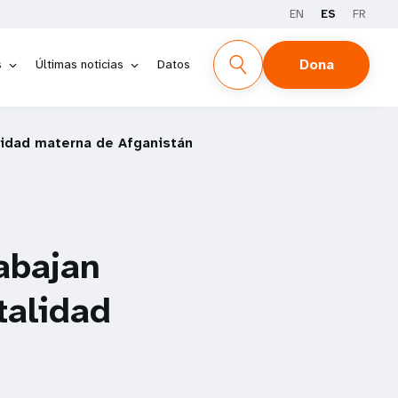
EN
ES
FR
Dona
s
Últimas noticias
Datos
alidad materna de Afganistán
abajan
talidad