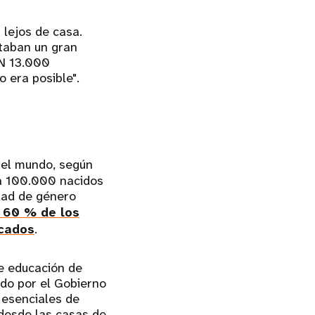
 lejos de casa.
ntaban un gran
FN 13.000
o era posible".
el mundo, según
a 100.000 nacidos
ldad de género
 60 % de los
icados
.
e educación de
ado por el Gobierno
 esenciales de
 desde las casas de