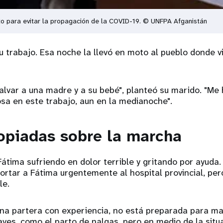
to para evitar la propagación de la COVID-19. © UNFPA Afganistán
 trabajo. Esa noche la llevó en moto al pueblo donde v
salvar a una madre y a su bebé", planteó su marido. "M
sa en este trabajo, aun en la medianoche".
opiadas sobre la marcha
Fátima sufriendo en dolor terrible y gritando por ayuda
ortar a Fátima urgentemente al hospital provincial, pero 
le.
una partera con experiencia, no está preparada para m
ves, como el parto de nalgas, pero en medio de la situa