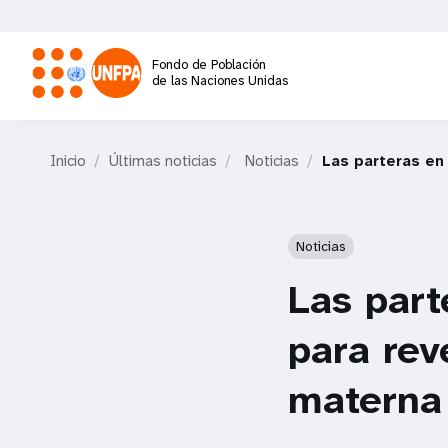
Pasar
al
contenido
Fondo de Población
principal
de las Naciones Unidas
M
Inicio
Últimas noticias
Noticias
Las parteras en 
a
i
Noticias
n
Las part
n
para rev
a
materna
v