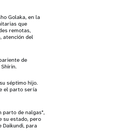
sho Golaka, en la
nitarias que
ades remotas,
o, atención del
pariente de
Shirin.
su séptimo hijo.
 el parto sería
n parto de nalgas",
e su estado, pero
e Daikundi, para