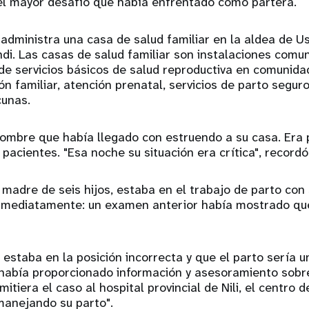
el mayor desafío que había enfrentado como partera.
, administra una casa de salud familiar en la aldea de U
ndi. Las casas de salud familiar son instalaciones comu
de servicios básicos de salud reproductiva en comunid
ión familiar, atención prenatal, servicios de parto segur
cunas.
hombre que había llegado con estruendo a su casa. Era 
pacientes. "Esa noche su situación era crítica", recordó 
 madre de seis hijos, estaba en el trabajo de parto con 
inmediatamente: un examen anterior había mostrado que
 estaba en la posición incorrecta y que el parto sería u
e había proporcionado información y asesoramiento sobr
itiera el caso al hospital provincial de Nili, el centro d
 manejando su parto".