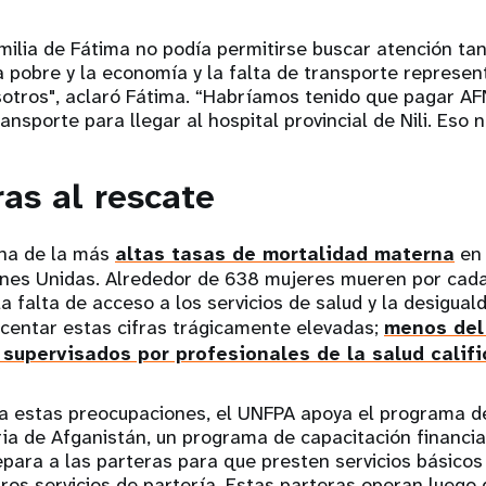
milia de Fátima no podía permitirse buscar atención tan
 pobre y la economía y la falta de transporte represe
otros", aclaró Fátima. “Habríamos tenido que pagar A
ansporte para llegar al hospital provincial de Nili. Eso n
ras al rescate
una de la más
altas tasas de mortalidad materna
en 
ones Unidas. Alrededor de 638 mujeres mueren por cad
la falta de acceso a los servicios de salud y la desigua
ecentar estas cifras trágicamente elevadas;
menos del
supervisados por profesionales de la salud calif
 a estas preocupaciones, el UNFPA apoya el programa d
ia de Afganistán, un programa de capacitación financi
ara a las parteras para que presten servicios básicos
ros servicios de partería. Estas parteras operan luego