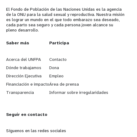
El Fondo de Población de las Naciones Unidas es la agencia
de la ONU para la salud sexual y reproductiva. Nuestra misión
es lograr un mundo en el que todo embarazo sea deseado,
cada parto sea seguro y cada persona joven alcance su
pleno desarrollo.
L
Saber más
G
Participa
e
o
Acerca del UNFPA
Contacto
a
b
Dónde trabajamos
Dona
Dirección Ejecutiva
Empleo
r
e
Financiación e impacto
Área de prensa
n
y
Transparencia
Informar sobre irregularidades
m
o
Seguir en contacto
o
n
r
d
Síguenos en las redes sociales