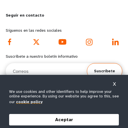
m
o
Seguir en contacto
o
n
r
d
Síguenos en las redes sociales
e
f
f
o
Suscríbete a nuestro boletín informativo
o
o
Correos
Suscríbete
o
t
X
t
e
We use cookies and other identifiers to help improve your
online experience. By using our website you agree to this, see
e
r
© Todos los derechos reservados 2026.
our
cookie policy
Condiciones de
Política de privacidad del
Mapa del
r
m
|
|
uso
UNFPA
sitio
Aceptar
m
e