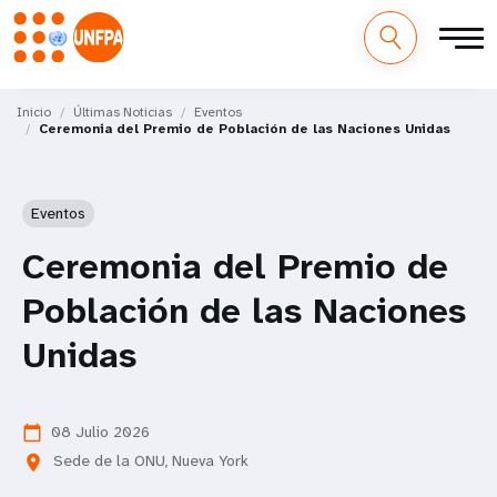
M
Pasar
al
Inicio
Últimas Noticias
Eventos
a
Ceremonia del Premio de Población de las Naciones Unidas
contenido
principal
i
Eventos
n
Ceremonia del Premio de
n
Población de las Naciones
a
Unidas
v
i
08 Julio 2026
calendar_today
g
Sede de la ONU, Nueva York
location_on
a