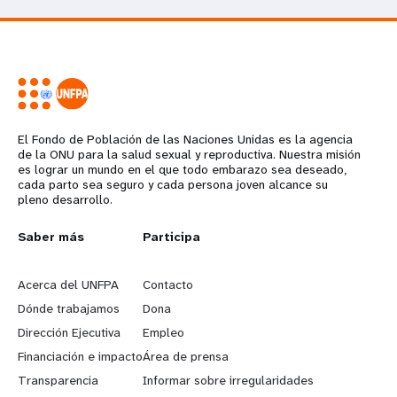
El Fondo de Población de las Naciones Unidas es la agencia
de la ONU para la salud sexual y reproductiva. Nuestra misión
es lograr un mundo en el que todo embarazo sea deseado,
cada parto sea seguro y cada persona joven alcance su
pleno desarrollo.
L
Saber más
G
Participa
e
o
Acerca del UNFPA
Contacto
a
b
Dónde trabajamos
Dona
Dirección Ejecutiva
Empleo
r
e
Financiación e impacto
Área de prensa
n
y
Transparencia
Informar sobre irregularidades