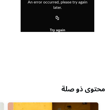
محتوى ذو صلة