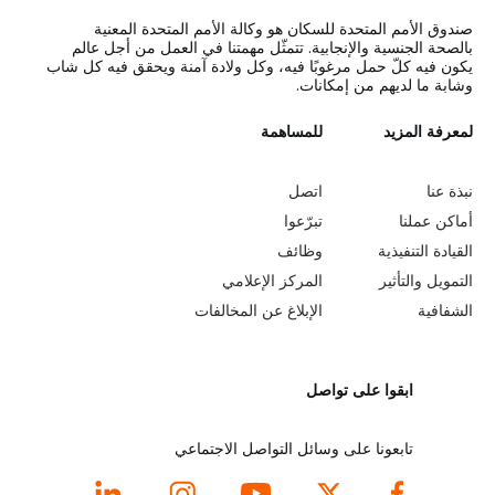
صندوق الأمم المتحدة للسكان هو وكالة الأمم المتحدة المعنية
بالصحة الجنسية والإنجابية. تتمثّل مهمتنا في العمل من أجل عالم
يكون فيه كلّ حمل مرغوبًا فيه، وكل ولادة آمنة ويحقق فيه كل شاب
وشابة ما لديهم من إمكانات.
L
لمعرفة المزيد
G
للمساهمة
o
e
نبذة عنا
اتصل
b
a
أماكن عملنا
تبرّعوا
القيادة التنفيذية
وظائف
e
r
التمويل والتأثير
المركز الإعلامي
y
n
الشفافية
الإبلاغ عن المخالفات
o
m
ابقوا على تواصل
n
o
d
r
تابعونا على وسائل التواصل الاجتماعي