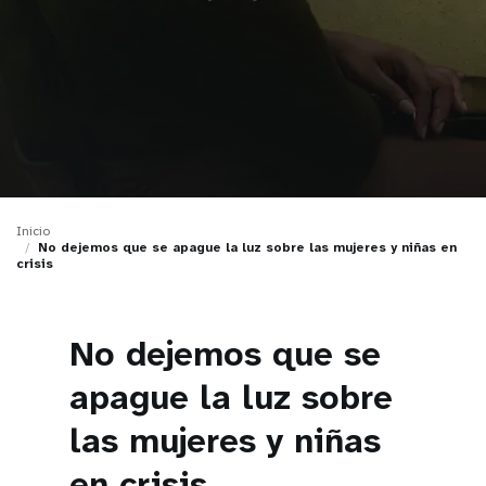
t
i
o
n
Inicio
No dejemos que se apague la luz sobre las mujeres y niñas en
crisis
No dejemos que se
apague la luz sobre
las mujeres y niñas
en crisis