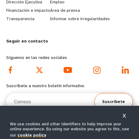
Dirección Ejecutiva
Empleo
r
e
Financiación e impacto
Área de prensa
n
y
Transparencia
Informar sobre irregularidades
m
o
Seguir en contacto
o
n
r
d
Síguenos en las redes sociales
e
f
f
o
Suscríbete a nuestro boletín informativo
o
o
Correos
Suscríbete
o
t
X
t
e
We use cookies and other identifiers to help improve your
online experience. By using our website you agree to this, see
e
r
© Todos los derechos reservados 2026.
our
cookie policy