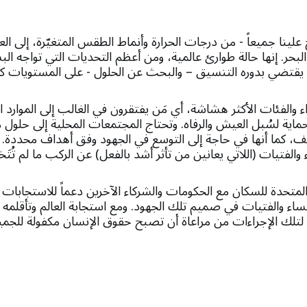
خ علينا جميعاً - من درجات الحرارة وأنماط الطقس المتغيّرة، إلى 
حر. إنها حالة طوارئ عالمية، ومن أعظم التحديات التي تواجه الب
جل يقتضي بدوره التنسيق – والبحث عن الحلول - على المستويات كا
ء والفئات الأكثر هشاشة، أي مَن يفتقرون في الغالب إلى الموارد ا
لحماية لسُبل العيش والرفاه. وتحتاج المجتمعات المحلية إلى حلول 
كيف، كما أنها في حاجة إلى التوسع في الجهود وفق أهداف محدد
لفتيات (اللاتي يعانين من تأثر أشد بالفعل) عن الركب ما لم تُتَخذ
متحدة للسكان مع الحكومات والشركاء الآخرين دعماً للاستجابات الر
نساء والفتيات في صميم تلك الجهود. ومع استجابة العالم وتأقلمه م
لتلك الإجراءات من مراعاة أن تصبح حقوق الإنسان مكفولة للجمي