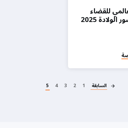
عالمي للقضاء
الولادة 2025
صة
Pagination
السابقة
1
2
3
4
5