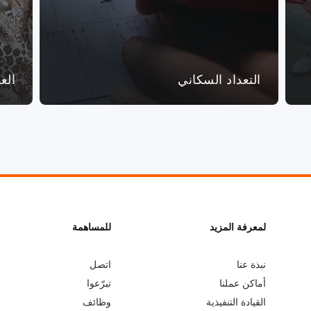
التعداد السكاني
الع
L
لمعرفة المزيد
G
للمساهمة
o
e
نبذة عنا
اتصل
أماكن عملنا
تبرّعوا
b
a
القيادة التنفيذية
وظائف