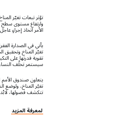
تؤثر تبعات تغيّر المنا
وارتفاع مستوى سطح الب
الأمر اتخاذ إجراءٍ عا
يأتي في الصدارة الفقرا
تغيّر المناخ وتحقيق ا
تقوية قدرتها على الت
سيستمر تخلّف النساء وا
يتعاون صندوق الأمم ال
تغيّر المناخ، ولوضع ال
تتكشف فصولها، لابُد 
لمعرفة المزيد