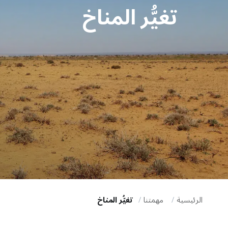
تغيُّر المناخ
i
g
a
t
i
o
n
الرئيسية
مهمتنا
تغيُّر المناخ