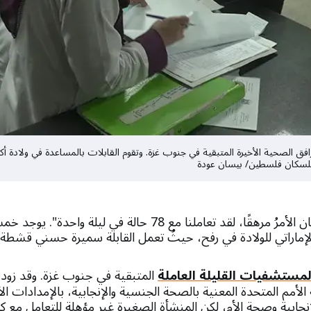
للسكان فلسطين/ بيسان عودة
" كان الأمرُ مرهقًا، لقد تعاملنا مع 78 حالة في ليلة و
ماراتي للولادة في رفح، حيثُ تعمل القابلة سميرة حسني قشطة
لمستشفيات القليلة العاملة
المتبقية في جنوب غزة. وقد زود
 الأمم المتحدة المعنية بالصحة الجنسية والإنجابية، بالإمدادات ال
ابية وصحة الأم، لكن المنشأة الصغيرة غير مؤهلة للتعامل مع كار