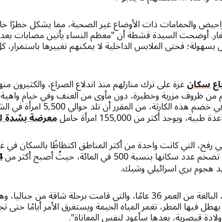
احيض والحمامات ذات الأوضاع غير الصحية، مما يشكل خطرًا خاص
صغار. أوضحت السيدة قشطة أن "معظم النساء يأتين مصابات بعد
 بسهولة؛ فحتى الملابس الداخلية لا يمكنهم تغييرها باستمرار،
باع سكان
غزة على ترك منازلهم منذ اندلاع الصراع، والكثيرون من
 من ظروف مزرية وخطيرة، دون مأوى من العنف وفي خيام واهية 
الرياح والأمطار والبرد. في خضم هذه الكارث
ويوجد أكثر من 155,000 امرأة حامل
معرضة بشدة لخ
 رفح، التي كانت واحدة من أكثر المناطق اكتظاظًا بالسكان في 
انها بنسبة 500 في المائة، حيثُ أصبح أكثر من
 هجوم بري اسرائيلي وشيك.
ومن بينهم سهاد مطر، البالغة من العمر 36 عامًا، والتي قامت برحلة شا
يهطل فيها المطر، تغمر المياه الخيمة ويستغرق الأمر أيامًا حتى تج
 ولادة قيصرية، بعدها سأعود لنفس المعاناة".