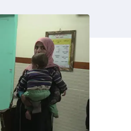
i
g
a
t
i
o
n