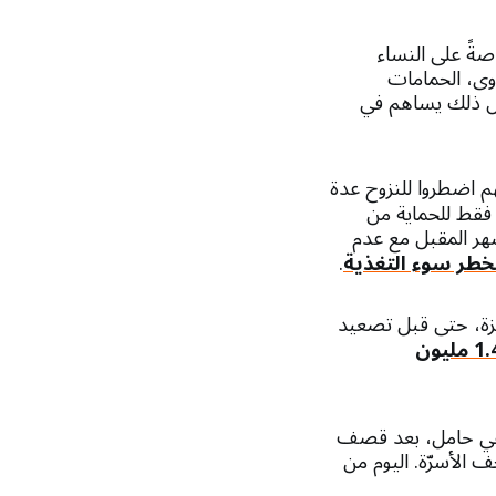
ةً على النساء
وى، الحمامات
 كل ذلك يساهم في
هم اضطروا للنزوح عدة
فقط للحماية من
ة، من المقرر أن تلد حوالي 5,500 امرأة في الشهر المقبل مع عدم
طر سوء التغذية
.
غزة، حتى قبل تصعيد
1.4 مليون
قة من جباليا، وهي حامل، بعد قصف
ف الأسرّة. اليوم من