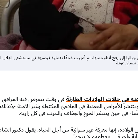
منزلها في جباليا إلى رفح أثناء حملها، ثم أنجبت لاحقًا بعملية قيصرية في مستشفى الهل
ن عودة​​​​​
غ عنه في حالات الولادات الطارئة
في وقت تتعرض فيه المرافق ا
ل. وتنتشر الأمراض المعدية في الملاجئ المكتظة وغير الآمنة -وك
ضًا- في حين ينتشر الجوع والجفاف والموت في كل زاوية.
الولادة، إنها معركة غير متوازنة من أجل الحياة. يقول دكتور الشاعر
ة واحدة … معظمهم لا ينجو".