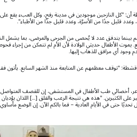
: "كل النازحين موجودين في مدينة رفح، وكل العبء يقع على ع
 وعدد قليل جدًا من الأسرّة، وعدد قليل جدًا من الأطباء".
بينما يتدفق عدد لا يُحصى من الجرحى والمرضى، بما يشمل النس
ع. يموت الأطفال حديثي الولادة لأن الأم لم تتمكن من إجراء فحوص
م وجود أي مرافق للذهاب إليها.
طة: "توقف معظمهم عن المتابعة منذ الشهر السابع. يأتون فقط 
اعر، أخصائي طب الأطفال في المستشفى، إن للقصف المتواصل والف
ر على الكثيرين. "هذه هي نتيجة الرعب والقلق [...] اللذان يؤديان إل
تحديًا حتى في الأيام العادية – فما بالكم الآن. إن الوضع مأساوي