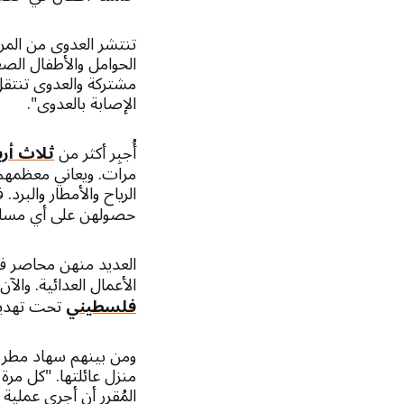
تنتشر العدوى من المر
الحوامل والأطفال ال
مشتركة والعدوى تنتقل
الإصابة بالعدوى".
أُجبِر أكثر من
ثلاث أر
مرات. ويعاني معظمهم
حصولهن على أي مساعدة طبية، 
العديد منهن محاصر في
الأعمال العدائية. والآن تضخم عدد سك
فلسطيني
تحت تهديد
منزل عائلتها. "كل مرة 
المُقرر أن أجري عملية