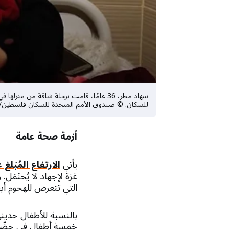
سهاد مطر، 36 عامًا، قامت برحلة شاقة من 
للسكان. © صندوق الأمم المتحدة للسكان فلسطين/ بيسا
أزمة صحة عامة
يأتي
الارتفاع المُبَل
غزة لإجهاد لا يُحتَمَ
التي تتعرض للهجوم أي
بالنسبة للأطفال حديثي 
خمسة أطفال في حضّان