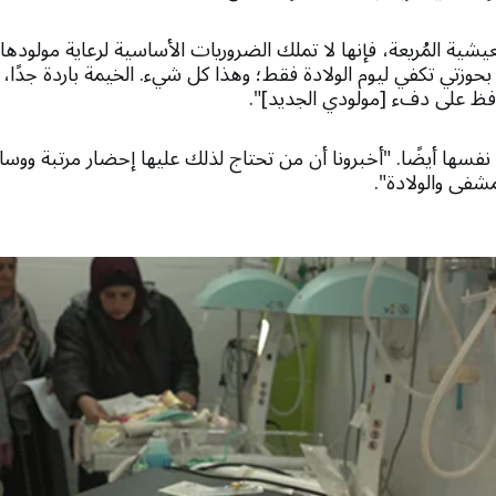
يشية المُريعة، فإنها لا تملك الضروريات الأساسية لرعاية مولودها ا
حوزتي تكفي ليوم الولادة فقط؛ وهذا كل شيء. الخيمة باردة جدًا، م
ظ على دفء [مولودي الجديد]".
 نفسها أيضًا. "أخبرونا أن من تحتاج لذلك عليها إحضار مرتبة ووسادة
شفى والولادة".