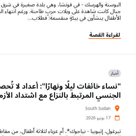
البوسنة والهرسك - في فوتشا، وهي بلدة صغيرة في شرق ال
الأطفال ينشأون في بيئةٍ منقسمة: فطلاب…
لقراءة القصة
أخبار
"نساء خائفات ليلًا ونهارًا": أعداد لا ت
الجنسي المرتبط بالنزاع مع اشتداد الأ
South Sudan
location_on
17 يونيو 2026
calendar_today
تيرغول، إثيوبيا - نياجوك*، أم عزباء لثلاثة أطفال، من مقا