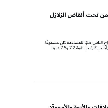
 من تحت أنقاض الزلازل
 صراخ الناس طلبًا للمساعدة كان مسموعًا
للجميع"، هكذا قال روبرتو رودريغيز، 24 عامًا، الذي نجا من زلزالين كارثيين بقوة 7.2 و7.5 ضربا
لاقات والأبوة والأمومة: