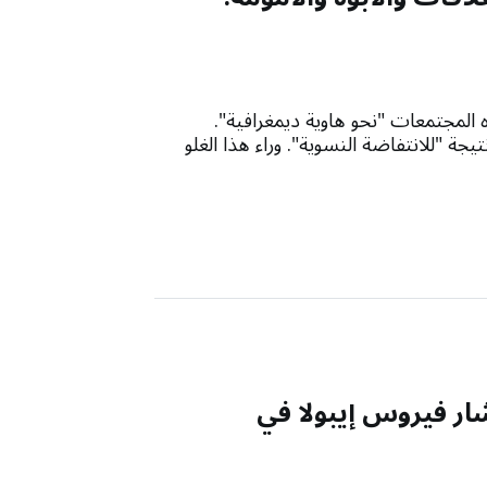
 المجتمعات "نحو هاوية ديمغرافية".
جة "للانتفاضة النسوية". وراء هذا الغلو
ار فيروس إيبولا في