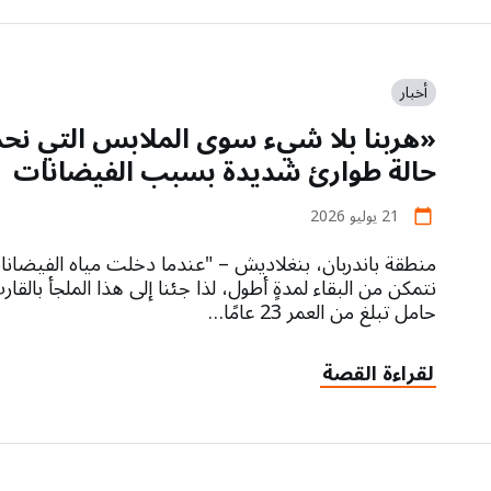
أخبار
«هربنا بلا شيء سوى الملابس التي نحم
حالة طوارئ شديدة بسبب الفيضانات
21 يوليو 2026
calendar_today
منطقة باندربان، بنغلاديش – "عندما دخلت مياه الفيضانات 
نتمكن من البقاء لمدةٍ أطول، لذا جئنا إلى هذا الملجأ بالق
حامل تبلغ من العمر 23 عامًا…
لقراءة القصة