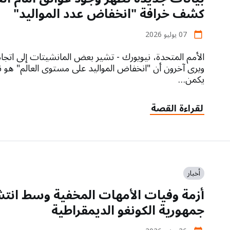
كشف خرافة "انخفاض عدد المواليد"
07 يوليو 2026
calendar_today
الأمم المتحدة، نيويورك - تشير بعض المانشيتات إلى اتجاه
ويرى آخرون أن "انخفاض المواليد على مستوى العالم" هو نتي
يكمن…
لقراءة القصة
أخبار
أزمة وفيات الأمهات المخفية وسط انتش
جمهورية الكونغو الديمقراطية