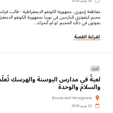
26 يونيو 2026
calendar_today
مقاطعة إيتوري، جمهورية الكونغو الديمقراطية - قالت فر
مخيم كيغونزي للنازحين في بونيا بجمهورية الكونغو الديمق
يموتون في ذلك المخيم. لو لم أتحرك…
لقراءة القصة
أخبار
لعبةُ في مدارس البوسنة والهرسك تُعل
والسلام والوحدة
Bosnia and Herzegovina
location_on
22 يونيو 2026
calendar_today