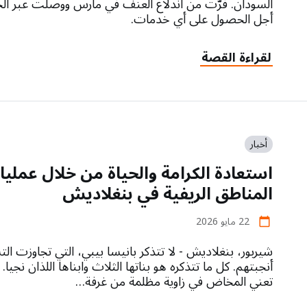
السودان. فرّت من اندلاع العنف في مارس ووصلت عبر الحد
أجل الحصول على أي خدمات.
لقراءة القصة
أخبار
استعادة الكرامة والحياة من خلال عمليا
المناطق الريفية في بنغلاديش
22 مايو 2026
calendar_today
شيربور، بنغلاديش - لا تتذكر بانيسا بيبي، التي تجاوزت ا
أنجبتهم. كل ما تتذكره هو بناتها الثلاث وابناها اللذان نجيا
تعني المخاض في زاوية مظلمة من غرفة…