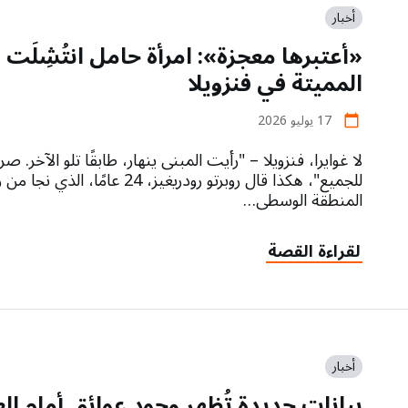
أخبار
«أعتبرها معجزة»: امرأة حامل انتُشِلَت
المميتة في فنزويلا
17 يوليو 2026
calendar_today
لا غوايرا، فنزويلا – "رأيت المبنى ينهار، طابقًا تلو الآخر.
المنطقة الوسطى…
لقراءة القصة
أخبار
بيانات جديدة تُظهر وجود عوائق أمام الع