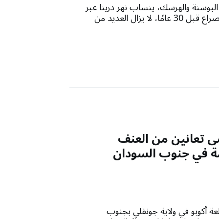
بوسنة والهرسك، ينساب نهر درينا عبر
جبال كانت شاهدة على ويلات حربٍ طاحنة. ورغم انتهاء الصراع قبل 30 عامًا، لا يزال العديد من
ُحصى تعانين من العنف
زمة في جنوب السودان
طعة أكوبو في ولاية جونقلي بجنوب