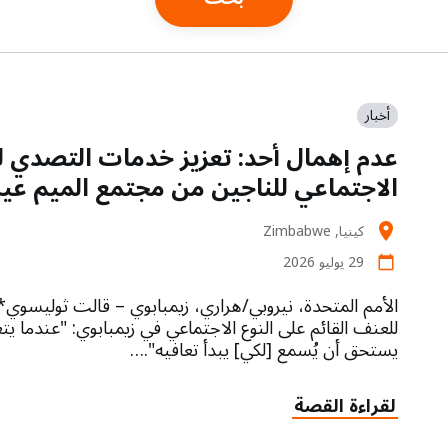
أخبار
عدم إهمال أحد: تعزيز خدمات التصدي لل
الاجتماعي للناجين من مجتمع الميم عي
كينيا, Zimbabwe
location_on
29 يوليو 2026
calendar_today
الأمم المتحدة، نيروبي/هراري، زيمبابوي – قالت ثوليسوي*
للعنف القائم على النوع الاجتماعي في زيمبابوي: "عندما 
يستحق أن يُسمع [لكي] يبدأ تعافيه".…
لقراءة القصة