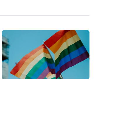
i
g
a
t
i
o
n