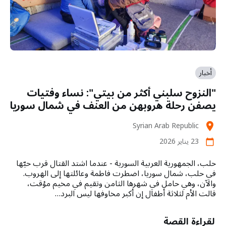
أخبار
"النزوح سلبني أكثر من بيتي": نساء وفتيات
يصفن رحلة هروبهن من العنف في شمال سوريا
Syrian Arab Republic
location_on
23 يناير 2026
calendar_today
حلب، الجمهورية العربية السورية - عندما اشتد القتال قرب حيّها
في حلب، شمال سوريا، اضطرت فاطمة وعائلتها إلى الهروب.
والآن، وهي حامل في شهرها الثامن وتقيم في مخيم مؤقت،
قالت الأم لثلاثة أطفال إن أكبر مخاوفها ليس البرد…
لقراءة القصة