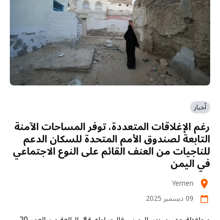
أخبار
رغم الإغلاقات المتعددة، توفر المساحات الآمنة
التابعة لصندوق الأمم المتحدة للسكان الدعم
للناجيات من العنف القائم على النوع الاجتماعي
في اليمن
Yemen
location_on
09 ديسمبر 2025
calendar_today
محافظة حضرموت، اليمن - قالت لطفية*، البالغة من العمر 20