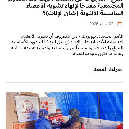
المجتمعية مفتاحًا لإنهاء تشويه الأعضاء
التناسلية الأنثوية (ختان الإناث)؟
03 فبراير 2026
calendar_today
الأمم المتحدة، نيويورك - من المعروف أن تشويه الأعضاء
التناسلية الأنثوية (ختان الإناث) يمثل انتهاكاً للحقوق الأساسية
للنساء والفتيات، ويسبب أضراراً جسدية ونفسية عميقة ودائمة،
وغالباً ما تكون مهددة للحياة.
لقراءة القصة