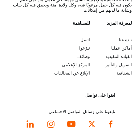
يكون فيه كلّ حمل مرغوبًا فيه، وكل ولادة آمنة ويحقق فيه كل شاب
وشابة ما لديهم من إمكانات.
L
لمعرفة المزيد
G
للمساهمة
o
e
نبذة عنا
اتصل
b
a
أماكن عملنا
تبرّعوا
القيادة التنفيذية
وظائف
e
r
التمويل والتأثير
المركز الإعلامي
y
n
الشفافية
الإبلاغ عن المخالفات
o
m
ابقوا على تواصل
n
o
d
r
تابعونا على وسائل التواصل الاجتماعي
f
e
o
f