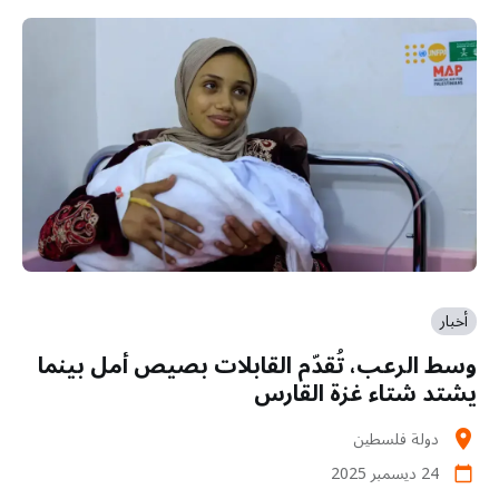
أخبار
وسط الرعب، تُقدّم القابلات بصيص أمل بينما
يشتد شتاء غزة القارس
دولة فلسطين
location_on
24 ديسمبر 2025
calendar_today