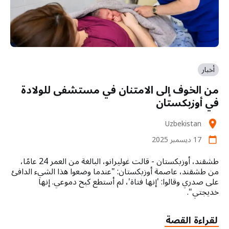
أخبار
من الخوف إلى الامتنان في مستشفى للولادة
في أوزبكستان
Uzbekistan
location_on
17 ديسمبر 2025
calendar_today
طشقند، أوزبكستان - قالت غوليرانو، البالغة من العمر 24 عامًا،
من طشقند، عاصمة أوزبكستان: "عندما وضعوا هذا الشيء الدافئ
على صدري وقالوا: 'إنها فتاة'، لم أستطع كبح دموعي. إنها
خديجتي".
لقراءة القصة