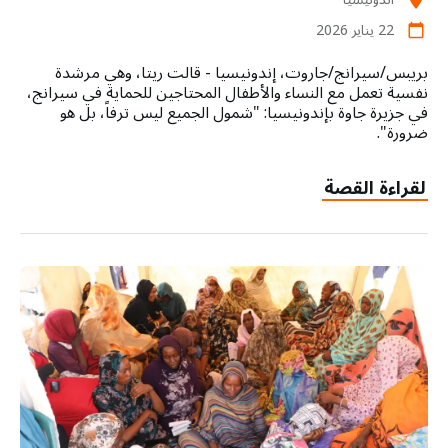
22 يناير 2026
calendar_today
بريبس/سيرانج/جاروت، إندونيسيا - قالت ريتا، وهي مرشدة
نفسية تعمل مع النساء والأطفال المحتاجين للحماية في سيرانج،
في جزيرة جاوة بإندونيسيا: "شمول الجميع ليس ترفاً، بل هو
ضرورة".
لقراءة القصة