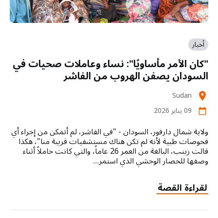
أخبار
"كان الأمر مأساويًا": نساء وعاملات صحيات في
السودان يصفن الهروب من الفاشر
Sudan
location_on
09 يناير 2026
calendar_today
ولاية شمال دارفور، السودان - "في الفاشر، لم أتمكن من إجراء أي
فحوصات طبية لأنه لم تكن هناك مستشفيات قريبة منا"، هكذا
قالت زينب، البالغة من العمر 26 عاماً، والتي كانت حاملاً أثناء
وصفها للحصار الوحشي الذي استمر…
لقراءة القصة