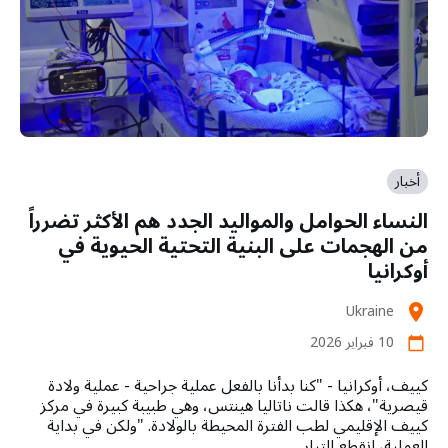
أخبار
النساء الحوامل والمواليد الجدد هم الأكثر تضرراً
من الهجمات على البنية التحتية الحيوية في
أوكرانيا
Ukraine
location_on
10 فبراير 2026
calendar_today
كييف، أوكرانيا - "كنا بدأنا بالفعل عملية جراحية - عملية ولادة
قيصرية"، هكذا قالت ناتاليا هينتس، وهي طبيبة كبيرة في مركز
كييف الإقليمي لطب الفترة المحيطة بالولادة. "ولكن في بداية
العملية، انقطع التيار…