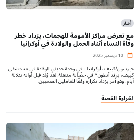
أخبار
مع تعرض مراكز الأمومة للهجمات، يزداد خطر
وفاة النساء أثناء الحمل والولادة في أوكرانيا
10 ديسمبر 2025
calendar_today
خيرسون/كييف، أوكرانيا - في وحدة حديثي الولادة في مستشفى
كييف، يرقد أنطون* في حضّانة متنقلة. لقد وُلد قبل أوانه بثلاثة
أيام، وهو أمر يزداد تكراره وفقًا للعاملين الصحيين.
لقراءة القصة