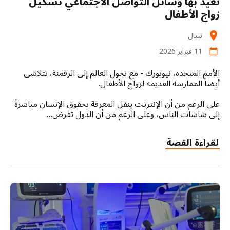
تُعيد بها وسائل التواصل الاجتماعي تشكيل
زواج الأطفال
نيبال
location_on
11 فبراير 2026
calendar_today
الأمم المتحدة، نيويورك - مع تحول العالم إلى الرقمنة، تتلاشى
أيضاً الممارسة القديمة لزواج الأطفال.
على الرغم من أن الإنترنت ينقل المعرفة بحقوق الإنسان مباشرةً
إلى شاشات الناس، وعلى الرغم من أن الدول تفرض…
لقراءة القصة