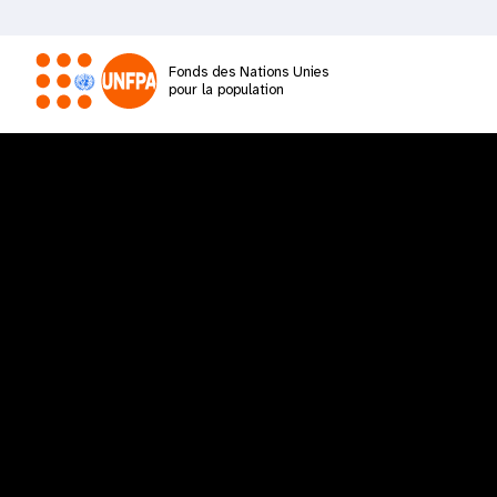
Aller
au
R
contenu
Fonds des Nations Unies
principal
pour la population
M
a
i
n
n
a
v