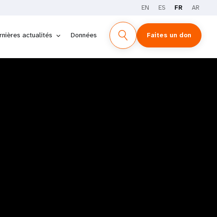
EN
ES
FR
AR
TÉMOIGNAGES
rnières actualités
Données
Faites un don