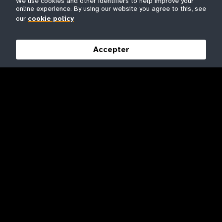
We use cookies and other identifiers to help improve your
online experience. By using our website you agree to this, see
our
cookie policy
Accepter
QU'EST-CE