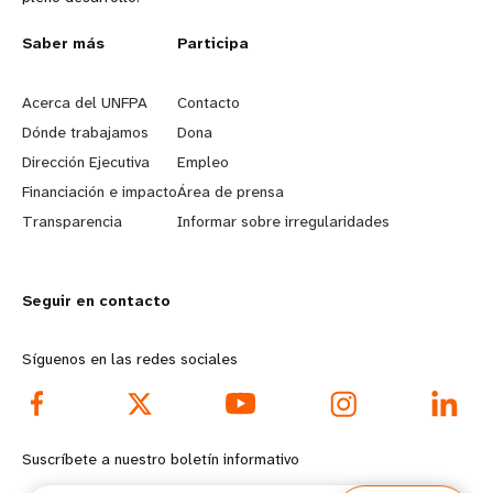
L
Saber más
G
Participa
e
o
Acerca del UNFPA
Contacto
a
b
Dónde trabajamos
Dona
Dirección Ejecutiva
Empleo
r
e
Financiación e impacto
Área de prensa
n
y
Transparencia
Informar sobre irregularidades
m
o
Seguir en contacto
o
n
r
d
Síguenos en las redes sociales
e
f
f
o
Suscríbete a nuestro boletín informativo