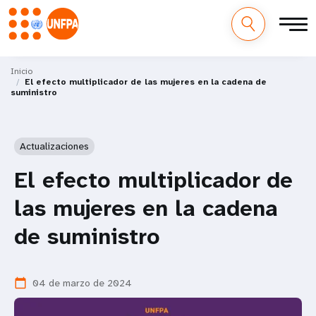
M
Pasar
al
Inicio
a
El efecto multiplicador de las mujeres en la cadena de
contenido
suministro
principal
i
n
Actualizaciones
n
El efecto multiplicador de
a
las mujeres en la cadena
v
de suministro
i
g
04 de marzo de 2024
calendar_today
a