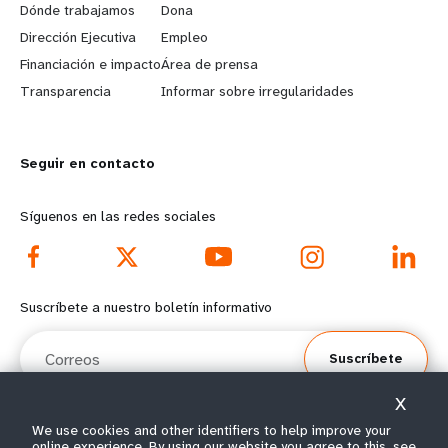
a
b
Dónde trabajamos
Dona
Dirección Ejecutiva
Empleo
r
e
Financiación e impacto
Área de prensa
n
y
Transparencia
Informar sobre irregularidades
m
o
Seguir en contacto
o
n
r
d
Síguenos en las redes sociales
e
f
f
o
Suscríbete a nuestro boletín informativo
o
o
Correos
Suscríbete
o
t
X
t
e
We use cookies and other identifiers to help improve your
online experience. By using our website you agree to this, see