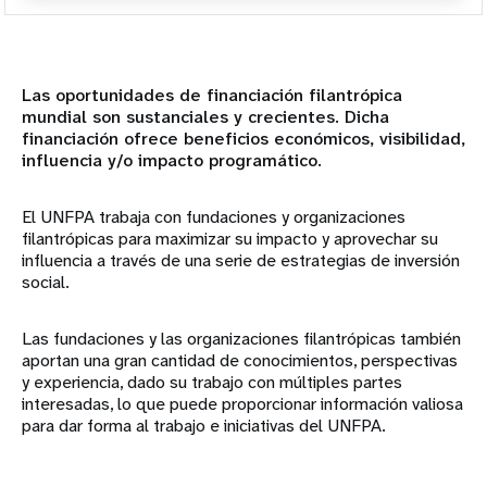
Resumen
Mundo académico
Las oportunidades de financiación filantrópica
mundial son sustanciales y crecientes. Dicha
financiación ofrece beneficios económicos, visibilidad,
Asociados institucionales
influencia y/o impacto programático.
Sociedad Civil y Parlamentarios
El UNFPA trabaja con fundaciones y organizaciones
filantrópicas para maximizar su impacto y aprovechar su
Asociados gubernamentales
influencia a través de una serie de estrategias de inversión
social.
Instituciones financieras internacionales
Las fundaciones y las organizaciones filantrópicas también
Organizaciones confesionales
aportan una gran cantidad de conocimientos, perspectivas
y experiencia, dado su trabajo con múltiples partes
interesadas, lo que puede proporcionar información valiosa
Fundaciones y organizaciones filantrópicas
para dar forma al trabajo e iniciativas del UNFPA.
Organismos de las Naciones Unidas