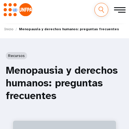
M
Pasar
al
Inicio
Menopausia y derechos humanos: preguntas frecuentes
a
contenido
principal
i
Recursos
n
Menopausia y derechos
n
humanos: preguntas
a
v
frecuentes
i
g
a