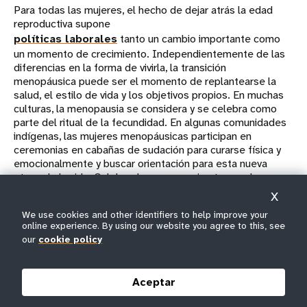
Para todas las mujeres, el hecho de dejar atrás la edad
reproductiva supone
políticas laborales
tanto un cambio importante como
un momento de crecimiento. Independientemente de las
diferencias en la forma de vivirla, la transición
menopáusica puede ser el momento de replantearse la
salud, el estilo de vida y los objetivos propios. En muchas
culturas, la menopausia se considera y se celebra como
parte del ritual de la fecundidad. En algunas comunidades
indígenas, las mujeres menopáusicas participan en
ceremonias en cabañas de sudación para curarse física y
emocionalmente y buscar orientación para esta nueva
etapa de la vida. Celebrar la menopausia otorga a las
mujeres la libertad de sentirse empoderadas por esta
X
etapa de la vida, que puede conllevar una mayor
We use cookies and other identifiers to help improve your
independencia económica, un mayor empoderamiento y
online experience. By using our website you agree to this, see
autocuidado, y niveles de confianza más elevados.
our
cookie policy
Si reconocemos a las mujeres como seres humanos y
miembros de la sociedad de pleno derecho, en lugar de
Aceptar
considerar que su única finalidad es la reproducción,