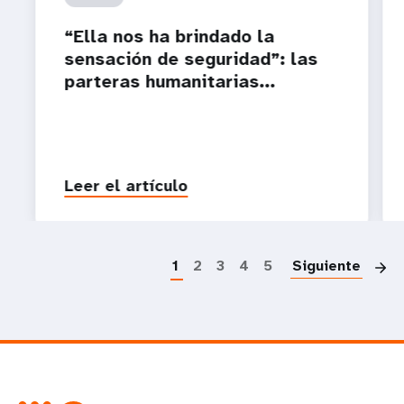
“Ella nos ha brindado la
sensación de seguridad”: las
parteras humanitarias...
Leer el artículo
P
1
2
3
4
5
Siguiente