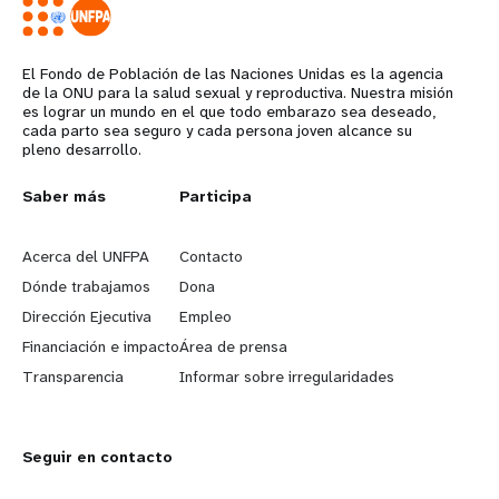
El Fondo de Población de las Naciones Unidas es la agencia
de la ONU para la salud sexual y reproductiva. Nuestra misión
es lograr un mundo en el que todo embarazo sea deseado,
cada parto sea seguro y cada persona joven alcance su
pleno desarrollo.
L
Saber más
G
Participa
e
o
Acerca del UNFPA
Contacto
a
b
Dónde trabajamos
Dona
Dirección Ejecutiva
Empleo
r
e
Financiación e impacto
Área de prensa
n
y
Transparencia
Informar sobre irregularidades
m
o
Seguir en contacto
o
n