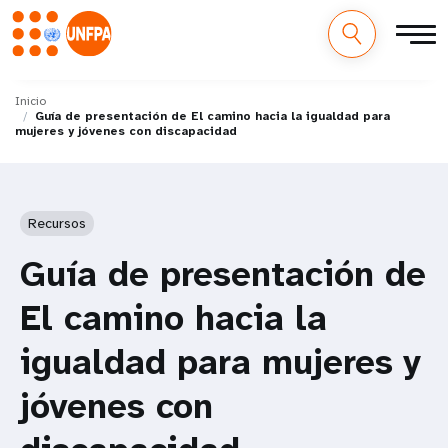
M
Pasar
al
Inicio
a
Guía de presentación de El camino hacia la igualdad para
contenido
mujeres y jóvenes con discapacidad
principal
i
n
Recursos
n
Guía de presentación de
a
El camino hacia la
v
igualdad para mujeres y
i
jóvenes con
g
a