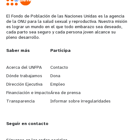
El Fondo de Población de las Naciones Unidas es la agencia
de la ONU para la salud sexual y reproductiva. Nuestra misión
es lograr un mundo en el que todo embarazo sea deseado,
cada parto sea seguro y cada persona joven alcance su
pleno desarrollo.
L
Saber más
G
Participa
e
o
Acerca del UNFPA
Contacto
a
b
Dónde trabajamos
Dona
Dirección Ejecutiva
Empleo
r
e
Financiación e impacto
Área de prensa
n
y
Transparencia
Informar sobre irregularidades
m
o
Seguir en contacto
o
n