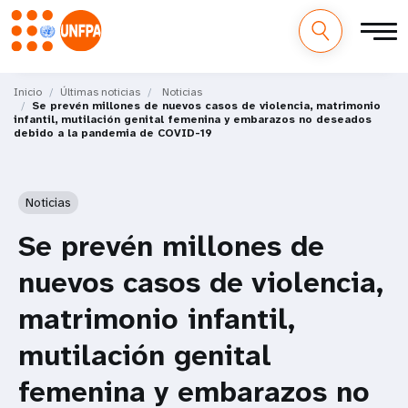
M
Pasar
al
Inicio
Últimas noticias
Noticias
a
Se prevén millones de nuevos casos de violencia, matrimonio
contenido
infantil, mutilación genital femenina y embarazos no deseados
principal
debido a la pandemia de COVID-19
i
n
Noticias
n
Se prevén millones de
a
nuevos casos de violencia,
v
matrimonio infantil,
i
mutilación genital
g
femenina y embarazos no
a