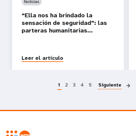
Noticias
“Ella nos ha brindado la
sensación de seguridad”: las
parteras humanitarias...
Leer el artículo
P
1
2
3
4
5
Siguiente