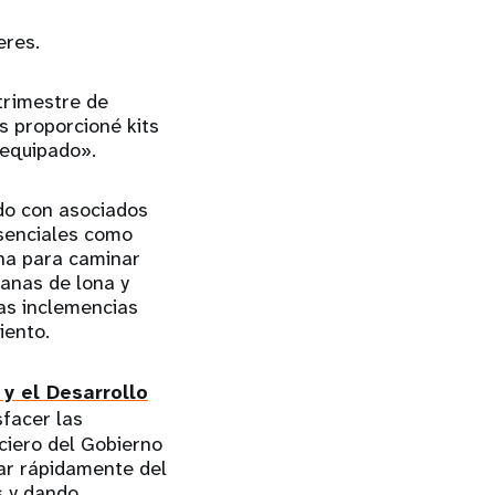
eres.
trimestre de
 proporcioné kits
 equipado».
do con asociados
esenciales como
rna para caminar
banas de lona y
las inclemencias
iento.
y el Desarrollo
sfacer las
ciero del Gobierno
sar rápidamente del
s y dando