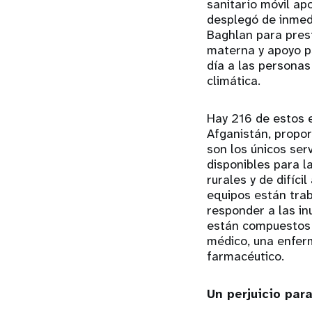
sanitario móvil a
desplegó de inmedi
Baghlan para prest
materna y apoyo ps
día a las personas
climática.
Hay 216 de estos 
Afganistán, propo
son los únicos ser
disponibles para l
rurales y de difíci
equipos están tra
responder a las i
están compuestos 
médico, una enfer
farmacéutico.
Un perjuicio para