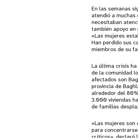
En las semanas sig
atendió a muchas 
necesitaban atenci
también apoyo en 
«Las mujeres esta
Han perdido sus ca
miembros de su fa
La última crisis ha
de la comunidad lo
afectados son Bagh
provincia de Baghl
alrededor del 80%
3.000 viviendas h
de familias despla
«Las mujeres son e
para concentrarse,
críticos», declaró 