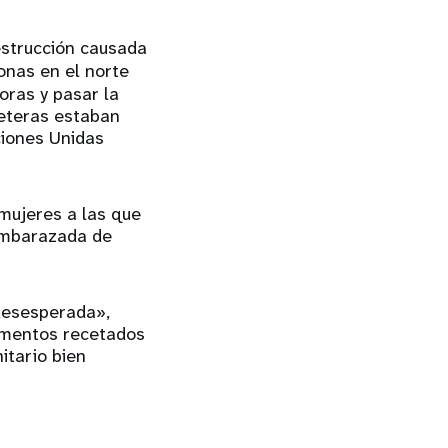
estrucción causada
nas en el norte
oras y pasar la
reteras estaban
ciones Unidas
 mujeres a las que
 embarazada de
 desesperada»,
camentos recetados
itario bien