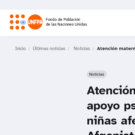
Pasar
al
contenido
Fondo de Población
principal
de las Naciones Unidas
M
Inicio
Últimas noticias
Noticias
Atención matern
a
i
Noticias
n
Atenció
n
apoyo ps
a
niñas af
v