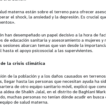
alud materna están sobre el terreno para ofrecer ases
perar el shock, la ansiedad y la depresión. Es crucial q
mentos».
n han desempeñado un papel decisivo a la hora de facil
s de educación sanitaria y asesoramiento a mujeres y n
as sesiones abarcan temas que van desde la importancia
l hasta el apoyo psicosocial a las supervivientes.
de la crisis climática
sión de la población y a los daños causados en terrenos
s, llegar hasta las personas que necesitan ayuda ha sid
partera de otro equipo sanitario móvil, explicó que com
la aldea de Shaikh Jalal, en el distrito de Baghlani Mar
ido, muchas personas no tenían dónde acudir en busca 
 equipo de salud materna.