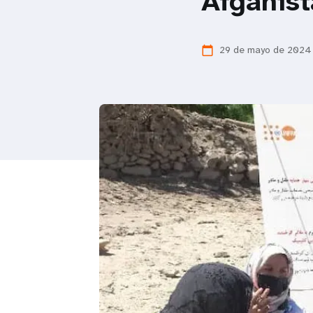
Afganis
i
29 de mayo de 2024
calendar_today
g
a
t
i
o
n