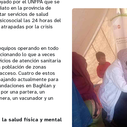
poyado por el UNFPA que se
ato en la provincia de
ar servicios de salud
icosocial las 24 horas del
 atrapadas por la crisis
equipos operando en todo
rcionando lo que a veces
vicios de atención sanitaria
a población de zonas
l acceso. Cuatro de estos
bajando actualmente para
nundaciones en Baghlan y
por una partera, un
mera, un vacunador y un
 la salud física y mental