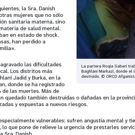
uientes, la Sra. Danish
otras mujeres que no sólo
ón sanitaria materna, sino
materia de salud mental.
ban en estado de shock.
sas, han perdido a
milia».
 agravado las dificultades
La partera Roqia Saberi trab
cal. Los distritos más
Baghlani Markazi, donde el ú
destruido. © ORCD Afganist
lani Jadid y Burka, en la
an, donde se ha registrado
 de las muertes. Más de
an quedado también destruidas o dañadas en la provinci
zadas y expuestas a nuevos riesgos.
specialmente vulnerables; sufren angustia mental y tie
 lo que pone de relieve la urgencia de prestarles servic
la Sra. Danish.