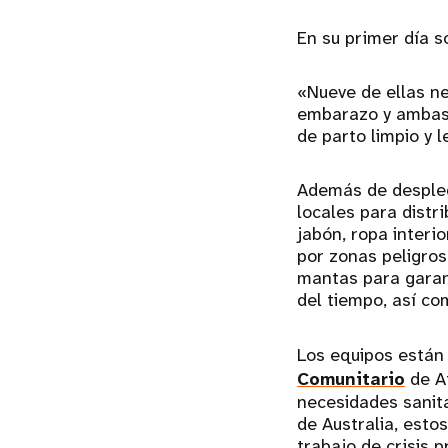
En su primer día s
«Nueve de ellas ne
embarazo y ambas 
de parto limpio y 
Además de despleg
locales para distr
jabón, ropa interi
por zonas peligros
mantas para garant
del tiempo, así co
Los equipos están 
Comunitario
de Af
necesidades sanita
de Australia, esto
trabajo de crisis 