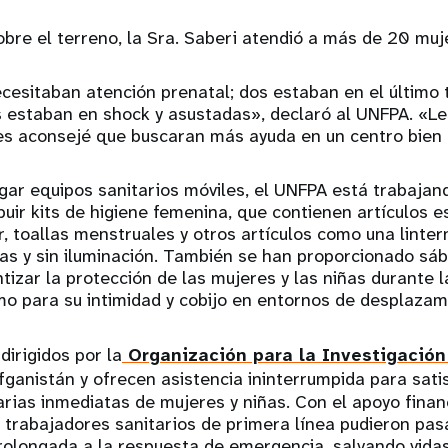
obre el terreno, la Sra. Saberi atendió a más de 20 muj
cesitaban atención prenatal; dos estaban en el último 
estaban en shock y asustadas», declaró al UNFPA. «Les
les aconsejé que buscaran más ayuda en un centro bien
ar equipos sanitarios móviles, el UNFPA está trabajan
ibuir kits de higiene femenina, que contienen artículos 
or, toallas menstruales y otros artículos como una linte
as y sin iluminación. También se han proporcionado sá
izar la protección de las mujeres y las niñas durante 
mo para su intimidad y cobijo en entornos de desplazam
dirigidos por la
Organización para la Investigación 
ganistán y ofrecen asistencia ininterrumpida para sati
rias inmediatas de mujeres y niñas. Con el apoyo finan
s trabajadores sanitarios de primera línea pudieron pa
prolongada a la respuesta de emergencia, salvando vida