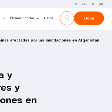
EN
ES
FR
AR
Dona
s
Últimas noticias
Datos
niñas afectadas por las inundaciones en Afganistán
a y
res y
iones en