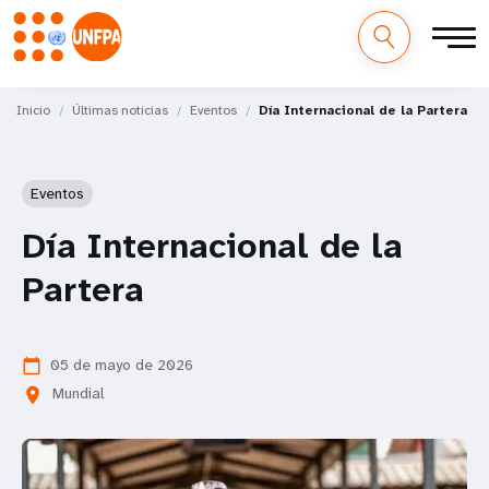
M
Pasar
al
Inicio
Últimas noticias
Eventos
Día Internacional de la Partera
a
contenido
principal
i
Eventos
n
Día Internacional de la
n
Partera
a
v
05 de mayo de 2026
calendar_today
i
Mundial
location_on
g
a