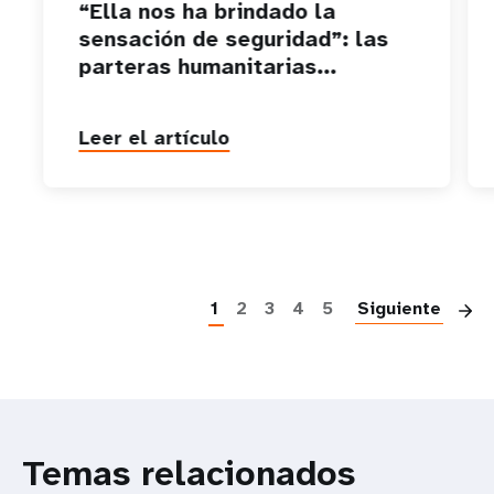
“Ella nos ha brindado la
sensación de seguridad”: las
parteras humanitarias...
Leer el artículo
P
1
2
3
4
5
Siguiente
Temas relacionados