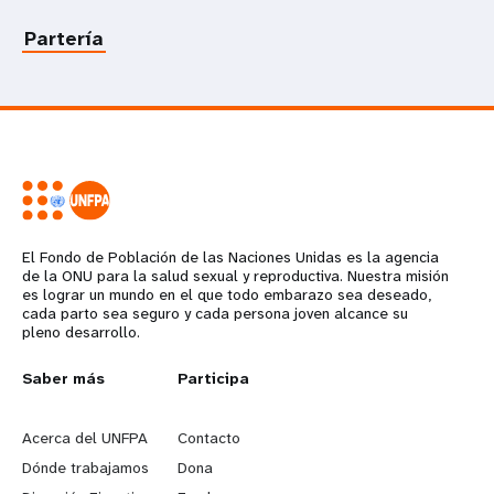
Partería
El Fondo de Población de las Naciones Unidas es la agencia
de la ONU para la salud sexual y reproductiva. Nuestra misión
es lograr un mundo en el que todo embarazo sea deseado,
cada parto sea seguro y cada persona joven alcance su
pleno desarrollo.
L
Saber más
G
Participa
e
o
Acerca del UNFPA
Contacto
a
b
Dónde trabajamos
Dona