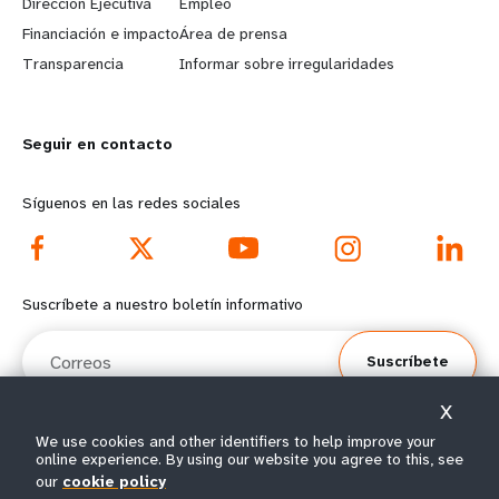
Dirección Ejecutiva
Empleo
r
e
Financiación e impacto
Área de prensa
n
y
Transparencia
Informar sobre irregularidades
m
o
Seguir en contacto
o
n
r
d
Síguenos en las redes sociales
e
f
f
o
Suscríbete a nuestro boletín informativo
o
o
Correos
Suscríbete
o
t
X
t
e
We use cookies and other identifiers to help improve your
online experience. By using our website you agree to this, see
e
r
© Todos los derechos reservados 2026.
our
cookie policy