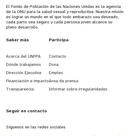
El Fondo de Población de las Naciones Unidas es la agencia
de la ONU para la salud sexual y reproductiva. Nuestra misión
es lograr un mundo en el que todo embarazo sea deseado,
cada parto sea seguro y cada persona joven alcance su
pleno desarrollo.
L
Saber más
G
Participa
e
o
Acerca del UNFPA
Contacto
a
b
Dónde trabajamos
Dona
Dirección Ejecutiva
Empleo
r
e
Financiación e impacto
Área de prensa
n
y
Transparencia
Informar sobre irregularidades
m
o
Seguir en contacto
o
n
r
d
Síguenos en las redes sociales