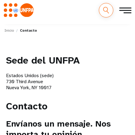
M
Pasar
al
Inicio
Contacto
a
contenido
principal
i
Sede del UNFPA
n
n
Estados Unidos (sede)
730 Third Avenue
a
Nueva York, NY 10017
v
Contacto
i
g
Envíanos un mensaje. Nos
a
importa tu opinión.