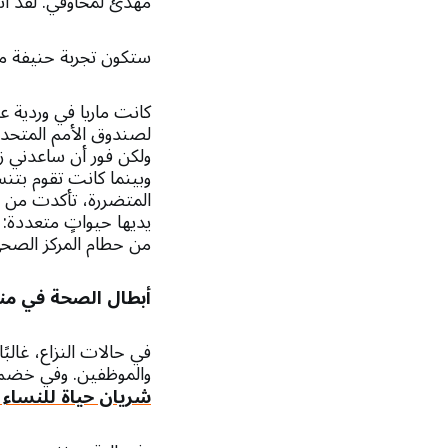
مهدئ لمخاوفي. لقد ان
ستكون تجربة حنيفة مأ
كانت ماريا في وردية ع
لصندوق الأمم المتحد
ولكن فور أن ساعدني زم
وبينما كانت تقوم بتنس
المتضررة، تأكدت من ح
يديها حيواتٍ متعددة: 
من حطام المركز الصحي
أبطال الصحة في منا
في حالات النزاع، غالب
والموظفين. وفي خضم ا
شريان حياة للنساء 