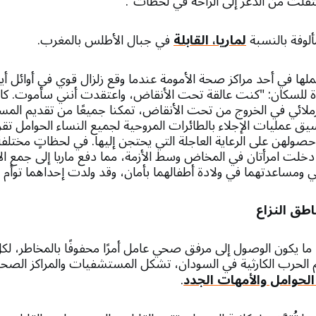
تقلت من الذعر إلى الراحة في لحظات".
لوفة بالنسبة
لماريا، القابلة
في جبال الأطلس بالمغرب.
ملها في أحد مراكز صحة الأمومة عندما وقع زلزال قوي في أوائل أ
ة للسكان: "كنت عالقة تحت الأنقاض، واعتقدت أنني سأموت. كان
لائي في الخروج من تحت الأنقاض، تمكنا جميعًا من تقديم المساعد
يق عمليات الإجلاء بالطائرات المروحية لجميع النساء الحوامل تقري
صولهن على الرعاية العاجلة التي يحتجن إليها. في لحظاتٍ مختلفة
دخلت امرأتان في المخاض وسط الأزمة، مما دفع ماريا إلى جمع الأد
 ومساعدتهما في ولادة أطفالهما بأمان، وقد ولدت إحداهما توأم 
طق النزاع
ًا ما يكون الوصول إلى مرفق صحي عامل أمرًا محفوفًا بالمخاطر، ل
لحرب الكارثية في السودان، تشكل المستشفيات والمراكز الصحية 
الحوامل والأمهات الجدد
.