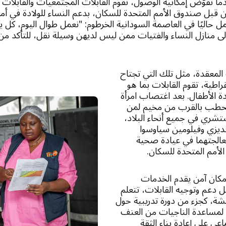
 تُقوَّض إمكانية الوصول، تقوم القابلات المجتمعيات والقابلات 
 قبل صندوق الأمم المتحدة للسكان، بدعم النساء للولادة في أم
 حاليًا في العاصمة السودانية الخرطوم: "نعمل طوال اليوم، كل يو
نازل النساء والفتيات ممن ليس لديهن وسيلة نقل، للتأكد من إ
المعقدة، مثل تلك التي تجتاح
راطية، تقوم القابلات بما هو
ة الأطفال. بعد اغتصاب امرأة
 الحطب بالقرب من مخيم لمن
مستشري في جميع أنحاء البلاد،
نديزي وفيلومين سياوسوا
معالجتهما في عيادة صحية
لأمم المتحدة للسكان.
 مكان آمن يقدم الخدمات
 دعم وتوجيه القابلات، تتعلم
مشة، كجزء من دورة تدريبية حول
مساعدة الناجيات من العنف
اعي على إعادة بناء الثقة