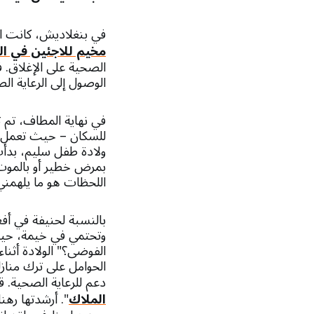
في بنغلاديش، كانت الق
مخيم للاجئين في ال
الصحية على الإغلاق. ف
الوصول إلى الرعاية الص
في نهاية المطاف، تم
للسكان – حيث تعمل أ
ولادة طفل سليم، بدأت 
بمرض خطير أو بالموت
اللحظات هو ما يلهمني
بالنسبة لحنيفة في أف
وتحتمي في خيمة، حيثُ
الفوضى؟" الولادة أثنا
الحوامل على ترك مناز
دعم للرعاية الصحية. 
الملاك
". أرشدتها رهن