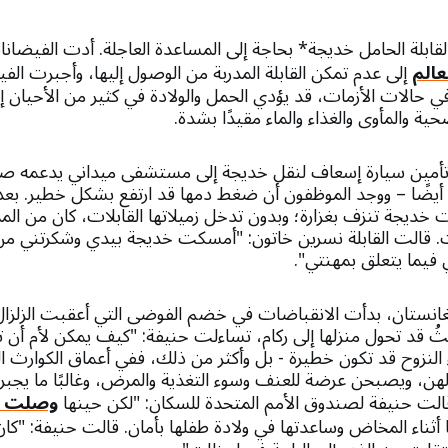
ابلة الحامل خديجة* بحاجة إلى المساعدة العاجلة. أدت الفيضانا
عالم
إلى عدم تمكن القابلة المدربة من الوصول إليها، وأجبرت الف
ي حالات الأزمات، قد يؤدي الحمل والولادة في كثير من الأحيان إ
حية والمأوى والغذاء والماء مقيدًا بشدة.
 تأمين سيارة إسعاف لنقل خديجة إلى مستشفى ميداني يدعمه صن
يضًا – ووجد الموظفون أن ضغط دمها قد ارتفع بشكل خطير. ب
خديجة تنزف بغزارة؛ وبدون تدخل زميلاتها القابلات، كان من الم
. قالت القابلة نسرين خاتون: "أمسكت خديجة بيدي وشكرتني من 
 فيما يتعلق بمهنتي".
غانستان، بدأت الانقباضات في خضم الفوضى التي أعقبت الزلزال.
 قد تحول منزلها إلى ركام، تساءلت حنيفة: "كيف يمكن لأم أن
ء النزوح قد تكون خطيرة - بل وأكثر من ذلك، ففي أعماق الكوارث الط
لهن، ويصبحن عرضة للعنف وسوء التغذية والمرض، وغالبًا ما يجبرن
قالت حنيفة لصندوق الأمم المتحدة للسكان: "لكن حينها
وصلت ره
ا أثناء المخاض وساعدتها في ولادة طفلها بأمان. قالت حنيفة: "كان