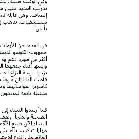
وفي الوقت نفسه، عندما
تدريب العديد منهن من
إنصاف، وهي قابلة تعمل
مستشفيات. نذهب إلى م
بأمان".
في العديد من الأزمات 
جمهورية الكونغو الديمق
أكثر من مجرد دعم ولاد
وابنتها أثناء جمعهما
نزحوا نتيجة النزاع ال
قامت القابلتان سيفا 
كاسويرا بمواساتهما و
متنقلة تابعة لصندوق ا
كما أرشدوا النساء إلى
الصحية والملجأ. وبفضل
النساء الآن صبغ الأق
مهارات كسب العيش ل
القائم على النوع الاجتم