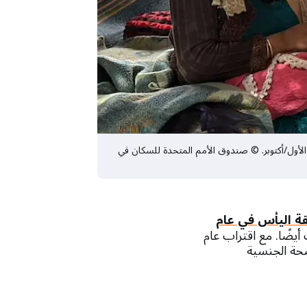
 أم حديثة تبلُغ من العمر 20 عامًا، قد دُمِر منزلها في الزلزال الذي ضرب مقاطعة هراة في أفغانستان في 7 تشرين الأول/أكتوبر. © صندوق الأمم المتحدة للسكان في
ة اليأس في عام
ف أيضًا. مع اقتراب عام
لصحة الجنسية