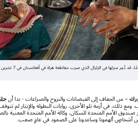
القابلة رهنا تزور حنيفة،
ورك
– من الجفاف إلى الفيضانات والنزوح والصراعات - بدا أن
حلق
توقف. ومع ذلك، في أزمة تلو الأخرى، روايات البطولة والإيثار لم تتوق
ينظر صندوق الأمم المتحدة للسكان، وكالة الأمم المتحدة المعنية با
 من أشخاصٍ ألهمونا وساعدونا على الصمود في عامٍ صعب.