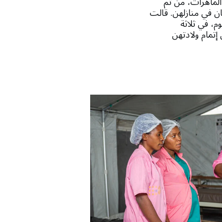
الماهرات، من تم
ان في منازلهن. قالت
م، في ثلاثة
تمام ولادتهن