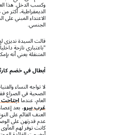
وكسب الدخل. هذا العا
الديمقراطية، أكثر من 
الاعتداء المبني على ا
الجنسي.
قالت السيدة نديزي لص
"باعتباري نازحة داخلياً
المتنقلة يعني أنه بإم
أبطال في خضم كارثة
لا تواجه النساء والفت
الصحية في الصراع ف
العام، عندما
اجتاحت 
غرب بيرو
، بعد إعصار
العنف القائم على الن
عدم قدرتهن على الوصو
كانت توفر لهم المأوى 
أوضحت القائدة المجتم