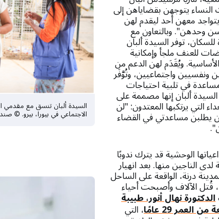
ث النساء يتوجهن بقضاياهن إلى
يتواجد معهن أحد ليقدم لهن
سن وحدهن". وبالتعاون مع
للسكان، توفر السيدة ألبان
رضات للعنف ملجأ وإمكانية
أساسية. ويُقَدَم لهن الدعم من
ونفسيين واجتماعيين، وتُوَّفَر
مساعدة في تلبية احتياجات
 السيدة ألبان إنها مصممة على
اء التي يرتكبها المعتدون: "لن
السيدة ألبان تنسق مع مقدمي الر
الاجتماعي في بيورا، بيرو. © صند
من يطلبن مساعدتي في القضاء
".
عياتها الوحشية قد يترك ندوبًا
دى الناجين منها. بعد انهيار
مدينة درنة، الواقعة على الساحل
، قُتل الآلاف وأصبحت أحياء
الدكتورة نهال أنور، طبيبة
العمر 29 عامًا
، التي