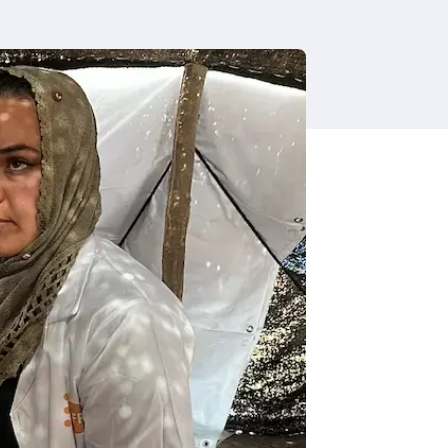
i
g
a
t
i
o
n