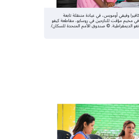
فيرا وفيفي أومويس، في عيادة متنقلة تابعة
في مخيم مؤقت للنازحين في روسايو، مقاطعة كيفو
نغو الديمقراطية. © صندوق الأمم المتحدة للسكان/