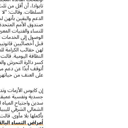
تابوادا، أن أقل من ثل
السلطات. وقالت: "لا 
الدعم واليقين بأنهن ل
صندوق الأمم المتحدة 
للنساء والفتيات المع
الوصول إلى الخدمات ال
قبل أخصائيين قانونيين 
لهن حقائب الكرامة لل
النظافة اليومية. قالت
كسر دائرة التحرش والعد
أتوقف أبدًا عن دعم 
على العنف من حياتهن
إن كابوس الأزمات وتدا
جسدية ونفسية عميقة ل
سدين واجتياح المياه ل
الشمالي الشرقي لليبيا
بأكملها بلا مأوى. قالت
أمراض النساء البالغة من 