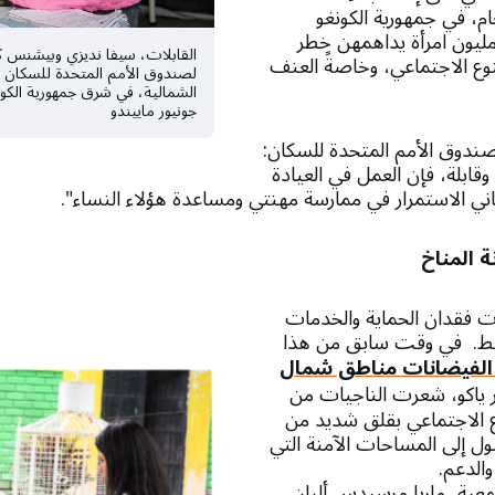
م، في جمهورية الكونغو
مليون امرأة يداهمهن خطر
القابلات، سيفا نديزي وبيشنس كا
لنوع الاجتماعي، وخاصةً العنف
لصندوق الأمم المتحدة للسكان 
الشمالية، في شرق جمهورية الكو
جونيور ماييندو
ندوق الأمم المتحدة للسكان:
 وقابلة، فإن العمل في العيادة
كاني الاستمرار في ممارسة مهنتي ومساعدة هؤلاء النساء".
 المناخ
يات فقدان الحماية والخدمات
قط. في وقت سابق من هذا
الفيضانات مناطق شمال
 ياكو، شعرت الناجيات من
وع الاجتماعي بقلق شديد من
ل إلى المساحات الآمنة التي
والدعم.
عية، ماريا مرسيدس ألبان