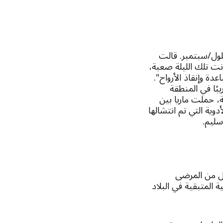
يلول/سبتمبر. قالت
ت تلك الليلة صعبة،
ة وإنقاذ الأرواح".
بًا في المنطقة
، حملت ماريا بين
وية التي تم انتشالها
سليم.
كل من المرضى
المتبقية في البلاد