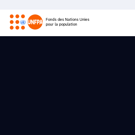
Aller
au
contenu
Fonds des Nations Unies
principal
pour la population
M
a
i
n
n
a
v