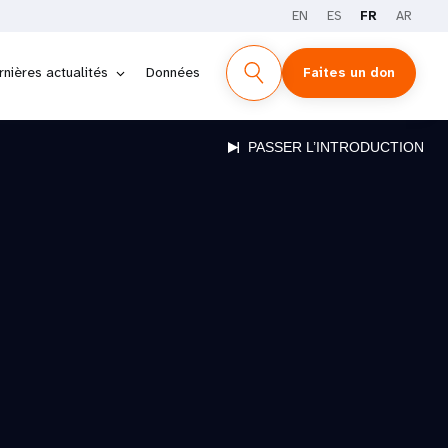
EN
ES
FR
AR
rnières actualités
Données
Faites un don
PASSER L’INTRODUCTION