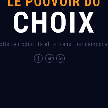
LE POUVOIR DU
CHOIX
oits reproductifs et la transition démogr