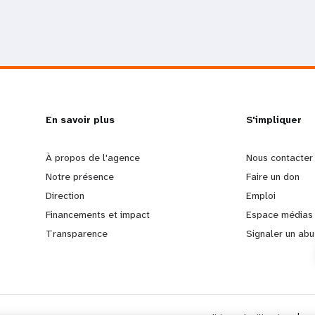
L
En savoir plus
G
S'impliquer
e
o
À propos de l'agence
Nous contacter
Notre présence
Faire un don
a
b
Direction
Emploi
Financements et impact
Espace médias
r
e
Transparence
Signaler un abu
n
y
m
o