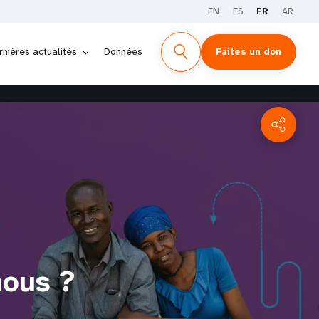
EN
ES
FR
AR
rnières actualités
Données
Faites un don
nous ?