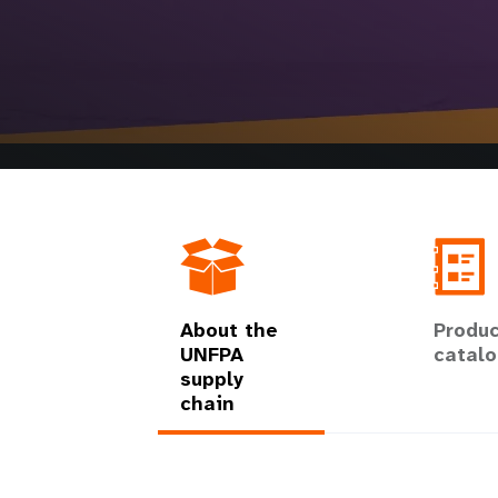
i
g
a
t
i
o
About the
Produc
UNFPA
catal
n
supply
chain