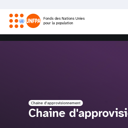
Aller
au
contenu
Fonds des Nations Unies
principal
pour la population
M
a
i
n
n
Chaine d'approvisionnement
a
Chaine d'approvis
v