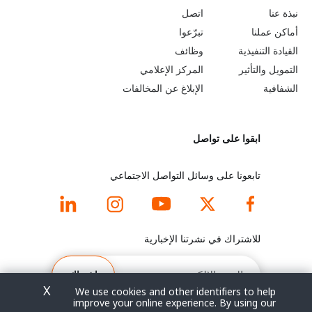
o
e
نبذة عنا
اتصل
b
a
أماكن عملنا
تبرّعوا
القيادة التنفيذية
وظائف
e
r
التمويل والتأثير
المركز الإعلامي
y
n
الشفافية
الإبلاغ عن المخالفات
o
m
ابقوا على تواصل
n
o
d
r
تابعونا على وسائل التواصل الاجتماعي
f
e
o
f
للاشتراك في نشرتنا الإخبارية
o
o
البريد
الإلكتروني
اشتراك
t
o
X
We use cookies and other identifiers to help
improve your online experience. By using our