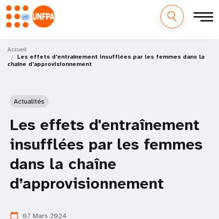
M
Aller
au
Accueil
a
Les effets d'entraînement insufflées par les femmes dans la
contenu
chaîne d’approvisionnement
principal
i
n
Actualités
n
Les effets d'entraînement
a
insufflées par les femmes
v
dans la chaîne
i
d’approvisionnement
g
a
07 Mars 2024
calendar_today