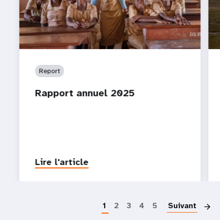
Report
Rapport annuel 2025
Lire l'article
P
1
2
3
4
5
Suivant