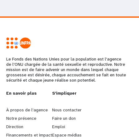
Le Fonds des Nations Unies pour la population est l'agence
de l'ONU chargée de la santé sexuelle et reproductive. Notre
mission est de faire advenir un monde dans lequel chaque
grossesse est désirée, chaque accouchement se fait en toute
sécurité et chaque jeune réalise son potentiel.
L
En savoir plus
G
S'impliquer
e
o
À propos de l'agence
Nous contacter
a
b
Notre présence
Faire un don
Direction
Emploi
r
e
Financements et impact
Espace médias