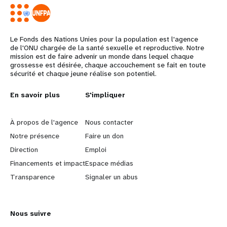
Le Fonds des Nations Unies pour la population est l'agence
de l'ONU chargée de la santé sexuelle et reproductive. Notre
mission est de faire advenir un monde dans lequel chaque
grossesse est désirée, chaque accouchement se fait en toute
sécurité et chaque jeune réalise son potentiel.
L
En savoir plus
G
S'impliquer
e
o
À propos de l'agence
Nous contacter
a
b
Notre présence
Faire un don
Direction
Emploi
r
e
Financements et impact
Espace médias
n
y
Transparence
Signaler un abus
m
o
Nous suivre
o
n