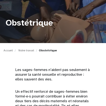
t
i
Obstétrique
o
n
Accueil
Notre travail
Obstétrique
Les sages-femmes n’aident pas seulement à
assurer la santé sexuelle et reproductive :
elles sauvent des vies.
Un effectif renforcé de sages-femmes bien
formé·e·s pourrait contribuer à éviter environ
deux tiers des décès maternels et néonatals
et des cas de mortinatalité. Ils et elles