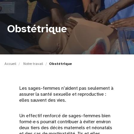
t
i
Obstétrique
o
n
Accueil
Notre travail
Obstétrique
Les sages-femmes n’aident pas seulement à
assurer la santé sexuelle et reproductive :
elles sauvent des vies.
Un effectif renforcé de sages-femmes bien
formé·e·s pourrait contribuer à éviter environ
deux tiers des décès maternels et néonatals
et des cas de mortinatalité. Ils et elles