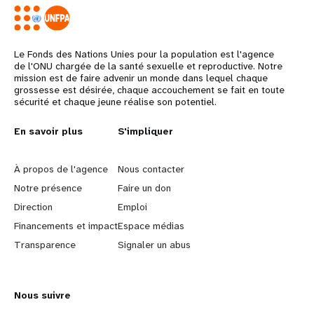
Le Fonds des Nations Unies pour la population est l'agence
de l'ONU chargée de la santé sexuelle et reproductive. Notre
mission est de faire advenir un monde dans lequel chaque
grossesse est désirée, chaque accouchement se fait en toute
sécurité et chaque jeune réalise son potentiel.
L
En savoir plus
G
S'impliquer
e
o
À propos de l'agence
Nous contacter
a
b
Notre présence
Faire un don
Direction
Emploi
r
e
Financements et impact
Espace médias
n
y
Transparence
Signaler un abus
m
o
Nous suivre
o
n