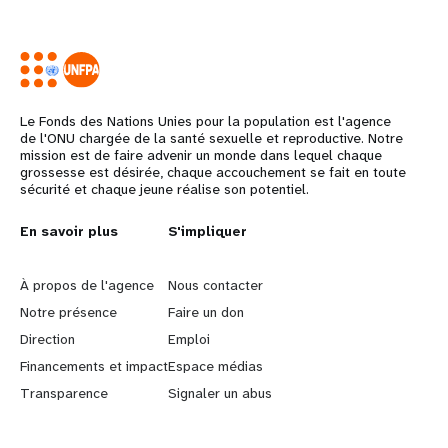
Le Fonds des Nations Unies pour la population est l'agence
de l'ONU chargée de la santé sexuelle et reproductive. Notre
mission est de faire advenir un monde dans lequel chaque
grossesse est désirée, chaque accouchement se fait en toute
sécurité et chaque jeune réalise son potentiel.
L
En savoir plus
G
S'impliquer
e
o
À propos de l'agence
Nous contacter
a
b
Notre présence
Faire un don
Direction
Emploi
r
e
Financements et impact
Espace médias
n
y
Transparence
Signaler un abus
m
o