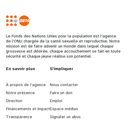
Le Fonds des Nations Unies pour la population est l'agence
de l'ONU chargée de la santé sexuelle et reproductive. Notre
mission est de faire advenir un monde dans lequel chaque
grossesse est désirée, chaque accouchement se fait en toute
sécurité et chaque jeune réalise son potentiel.
L
En savoir plus
G
S'impliquer
e
o
À propos de l'agence
Nous contacter
a
b
Notre présence
Faire un don
Direction
Emploi
r
e
Financements et impact
Espace médias
n
y
Transparence
Signaler un abus
m
o