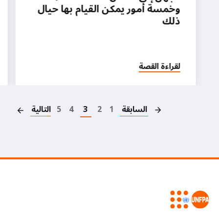
وخمسة أمور يمكن القيام بها حيال
ذلك
لقراءة القصة
on
السابقة
1
2
3
4
5
التالية