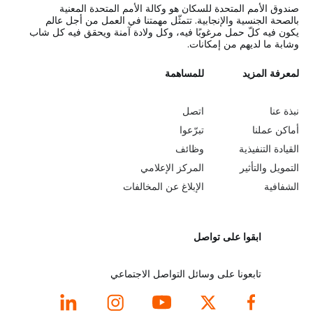
صندوق الأمم المتحدة للسكان هو وكالة الأمم المتحدة المعنية
بالصحة الجنسية والإنجابية. تتمثّل مهمتنا في العمل من أجل عالم
يكون فيه كلّ حمل مرغوبًا فيه، وكل ولادة آمنة ويحقق فيه كل شاب
وشابة ما لديهم من إمكانات.
L
لمعرفة المزيد
G
للمساهمة
o
e
نبذة عنا
اتصل
b
a
أماكن عملنا
تبرّعوا
القيادة التنفيذية
وظائف
e
r
التمويل والتأثير
المركز الإعلامي
y
n
الشفافية
الإبلاغ عن المخالفات
o
m
ابقوا على تواصل
n
o
d
r
تابعونا على وسائل التواصل الاجتماعي
f
e