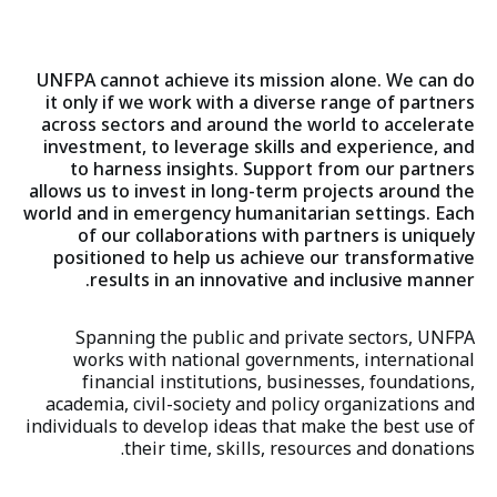
الأوساط الأكاديمية
UNFPA cannot achieve its mission alone. We can do
it only if we work with a diverse range of partners
الشركاء المؤسسيون
across sectors and around the world to accelerate
investment, to leverage skills and experience, and
المجتمع المدني والبرلمانيون
to harness insights. Support from our partners
allows us to invest in long-term projects around the
world and in emergency humanitarian settings. Each
الشركاء الحكوميون
of our collaborations with partners is uniquely
positioned to help us achieve our transformative
المؤسسات المالية الدولية
results in an innovative and inclusive manner.
المنظمات الدينية
Spanning the public and private sectors, UNFPA
works with national governments, international
financial institutions, businesses, foundations,
المؤسسات والمنظمات الخيرية
academia, civil-society and policy organizations and
individuals to develop ideas that make the best use of
وكالات الأمم المتحدة
their time, skills, resources and donations.