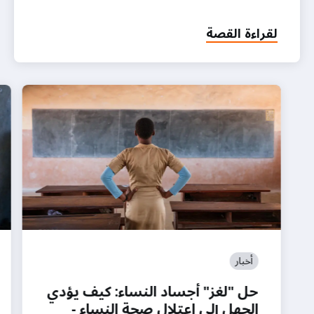
لقراءة القصة
أخبار
حل "لغز" أجساد النساء: كيف يؤدي
الجهل إلى اعتلال صحة النساء -