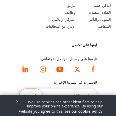
b
a
أماكن عملنا
تبرّعوا
القيادة التنفيذية
وظائف
e
r
التمويل والتأثير
المركز الإعلامي
y
n
الشفافية
الإبلاغ عن المخالفات
o
m
ابقوا على تواصل
n
o
d
r
تابعونا على وسائل التواصل الاجتماعي
f
e
o
f
للاشتراك في نشرتنا الإخبارية
o
o
البريد
الإلكتروني
اشتراك
t
o
X
We use cookies and other identifiers to help
improve your online experience. By using our
e
t
website you agree to this, see our
cookie policy