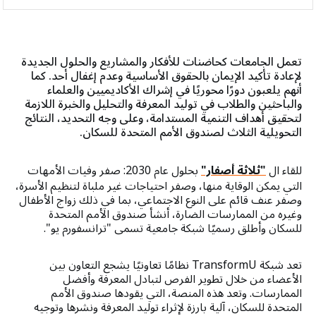
‫لمحة عامة
الأوساط الأكاديمية
تعمل الجامعات كحاضنات للأفكار والمشاريع والحلول الجديدة
لإعادة تأكيد الإيمان بالحقوق الأساسية وعدم إغفال أحد. كما
الشركاء المؤسسيون
أنهم يلعبون دورًا محوريًا في إشراك الأكاديميين والعلماء
والباحثين والطلاب في توليد المعرفة والتحليل والخبرة اللازمة
المجتمع المدني والبرلمانيون
لتحقيق أهداف التنمية المستدامة، وعلى وجه التحديد، النتائج
التحويلية الثلاث لصندوق الأمم المتحدة للسكان.
الشركاء الحكوميون
للقاء ال
"ثلاثة أصفار"
بحلول عام 2030: صفر وفيات الأمهات
المؤسسات المالية الدولية
التي يمكن الوقاية منها، وصفر احتياجات غير ملباة لتنظيم الأسرة،
وصفر عنف قائم على النوع الاجتماعي، بما في ذلك زواج الأطفال
وغيره من الممارسات الضارة، أنشأ صندوق الأمم المتحدة
المنظمات الدينية
للسكان وأطلق رسميًا شبكة جامعية تسمى "ترانسفورم يو".
المؤسسات والمنظمات الخيرية
تعد شبكة TransformU نظامًا تعاونيًا يشجع التعاون بين
الأعضاء من خلال تطوير الفرص لتبادل المعرفة وأفضل
وكالات الأمم المتحدة
الممارسات. وتعد هذه المنصة، التي يقودها صندوق الأمم
المتحدة للسكان، آلية بارزة لإثراء توليد المعرفة ونشرها وتوجيه