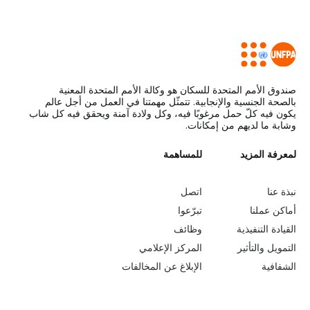
صندوق الأمم المتحدة للسكان هو وكالة الأمم المتحدة المعنية
بالصحة الجنسية والإنجابية. تتمثّل مهمتنا في العمل من أجل عالم
يكون فيه كلّ حمل مرغوبًا فيه، وكل ولادة آمنة ويحقق فيه كل شاب
وشابة ما لديهم من إمكانات.
L
لمعرفة المزيد
G
للمساهمة
o
e
نبذة عنا
اتصل
b
a
أماكن عملنا
تبرّعوا
القيادة التنفيذية
وظائف
e
r
التمويل والتأثير
المركز الإعلامي
y
n
الشفافية
الإبلاغ عن المخالفات
o
m