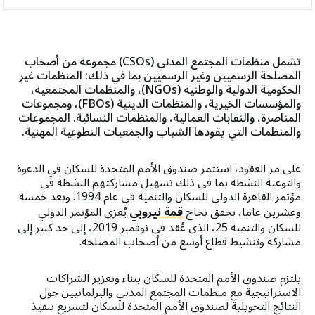
‫لمحة عامة
الأوساط الأكاديمية
تشمل منظمات المجتمع المدني (CSOs) مجموعة من أصحاب
المصلحة الرسميين وغير الرسميين بما في ذلك: المنظمات غير
الشركاء المؤسسيون
الحكومية الدولية والوطنية (NGOs)، والمنظمات المجتمعية،
والمؤسسات الخيرية، والمنظمات الدينية (FBOs)، ومجموعات
المجتمع المدني والبرلمانيون
المناصرة، والنقابات العمالية، والمنظمات النسائية. المجموعات
والمنظمات التي يقودها الشباب والجمعيات التطوعية المهنية.
الشركاء الحكوميون
على مر العقود، استثمر صندوق الأمم المتحدة للسكان في الدعوة
والتوعية النشطة بما في ذلك تسهيل مشاركتهم النشطة في
المؤسسات المالية الدولية
مؤتمر القاهرة الدولي للسكان والتنمية في عام 1994. وبعد خمسة
وعشرين عاما، تحقق نجاح
قمة نيروبي
يُعزى المؤتمر الدولي
المنظمات الدينية
للسكان والتنمية 25، الذي عُقد في نوفمبر 2019، إلى حد كبير إلى
مشاركة وتنشيط قطاع أوسع من أصحاب المصلحة.
المؤسسات والمنظمات الخيرية
يلتزم صندوق الأمم المتحدة للسكان ببناء وتعزيز الشراكات
وكالات الأمم المتحدة
الاستراتيجية مع منظمات المجتمع المدني والبرلمانيين حول
النتائج التحويلية لصندوق الأمم المتحدة للسكان لتسريع تنفيذ