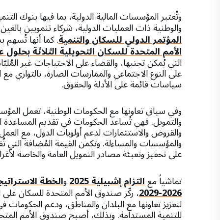
وتُعتبر المؤسسات المالية الدولية، بما فيها بنوك التنم
والوطنية ذات العمليات الدولية، شركاء تنمويين بالغي
المؤتمر الدولي للسكان والتنمية
. كما أنها تُسهم 
الأمم المتحدة للسكان التحويلية الثلاثة بحلول عام 0
التي يُمكن تجنبها، والقضاء على الاحتياجات غير المُلبّ
على النوع الاجتماعي والممارسات الضارة، بالتوازي مع 
سياسات قائمة على الأدلة والحقوق.
وفي سياق تعاونها مع الحكومات الوطنية، تعمل المؤسسا
والتمويل. فهي تُساعد الحكومات في تقديم المساعدة الم
والقروض والاستثمارات لدعم أولويات الدول، مع العمل
والمؤسسات والمساءلة. وتكمن القيمة المُضافة التي تُق
على تحفيز وتعبئة مصادر التمويل العامة والخاصة لأغر
تماشياً مع
التزام إشبيلية 2025
و
الخطة الاستراتي
2026-2029
، ركّز صندوق الأمم المتحدة للسكان على 
لتعزيز تعاونها مع البلدان والمناطق، ودعم الحكومات ف
للتنمية المستدامة. وبذلك، أصبح صندوق الأمم المتحدة