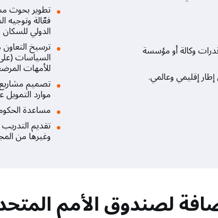
تطوير بحوث مش
فعّالة وتوجيه ا
الدولي للسكان و
ترسيخ التعاون
قدرات وكالة أو مؤسسة
السياسات (على 
للأمهات المرض
طار إقليمي وعالمي.
تصميم مشاريع ت
موارد التمويل 
مساعدة الحكوم
تقديم التدريب و
وغيرها من المج
ُضافة لصندوق الأمم المتح