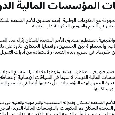
ت المؤسسات المالية الدو
لموثوقة مع الحكومات الوطنية، يُقدم صندوق الأمم المتحدة للس
ُستثمر في المنح والقروض الحكومية على التنمية.
واضيعية
، يستطيع صندوق الأمم المتحدة للسكان إثراء هذه الع
باب، والمساواة بين الجنسين، وقضايا السكان
. علاوة على ذ
 حكومية، في تسريع وتيرة التنمية والاستفادة من أدوات التمويل
ر قوي في المناطق الهشة، وتربطها علاقات راسخة مع الجهات الوطن
فجوة الوصول لهذه المؤسسات، بل تدعمها أيضاً في تصميم المشا
دي وملكيتها.
م المتحدة للسكان بقدراته التشغيلية والبرامجية والفنية في دع
المتحدة للسكان مع الحكومات والمؤسسات المالية الدولية لفرض
لتمويل شراء مستلزمات الصحة الجنسية والإنجابية. فعلى سبيل ال