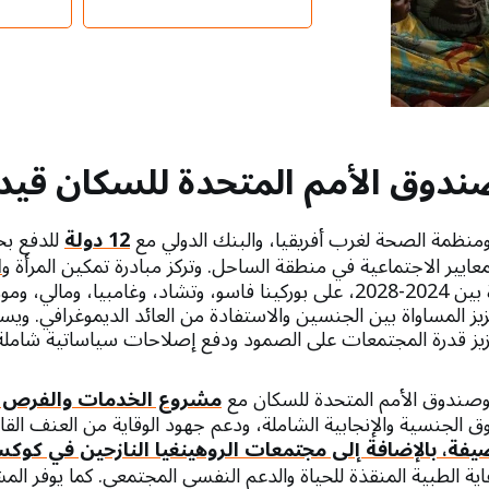
دوق الأمم المتحدة للسكان قيد 
منظمة الصحة لغرب أفريقيا، والبنك الدولي مع
12 دولة
للدفع بح
معايير الاجتماعية في منطقة الساحل. وتركز مبادرة تمكين المرأة و
ا
الساحل، خلال مرحلتها القائمة في الفترة بين 2024-2028، على بوركينا فاسو، وتش
يز المساواة بين الجنسين والاستفادة من العائد الديموغرافي. ويس
زيز قدرة المجتمعات على الصمود ودفع إصلاحات سياساتية شاملة 
وصندوق الأمم المتحدة للسكان مع
مشروع الخدمات والفرص ا
لجنسية والإنجابية الشاملة، ودعم جهود الوقاية من العنف القائ
فة، بالإضافة إلى مجتمعات الروهينغيا النازحين في كوكس
ية الطبية المنقذة للحياة والدعم النفسي المجتمعي. كما يوفر المش